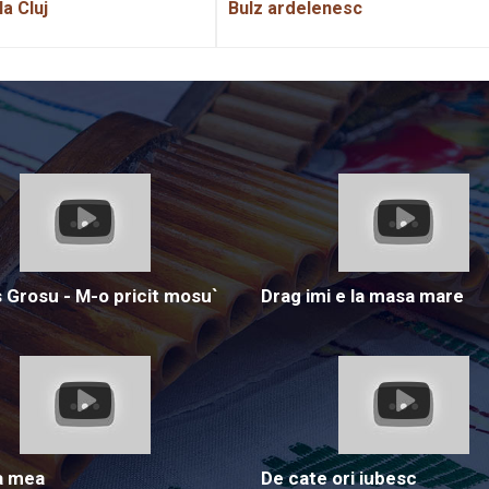
la Cluj
Bulz ardelenesc
Grosu - M-o pricit mosu`
Drag imi e la masa mare
a mea
De cate ori iubesc