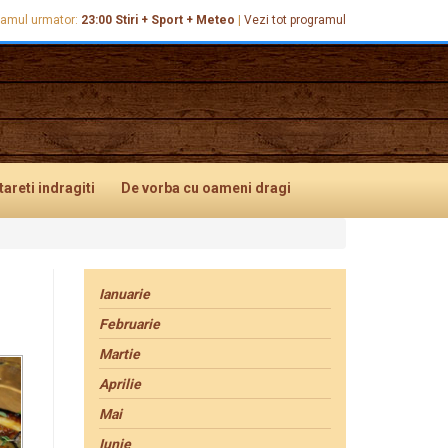
ramul urmator:
23:00
Stiri + Sport + Meteo
|
Vezi tot programul
tareti
indragiti
De vorba
cu oameni dragi
Ianuarie
Februarie
Martie
Aprilie
Mai
Iunie