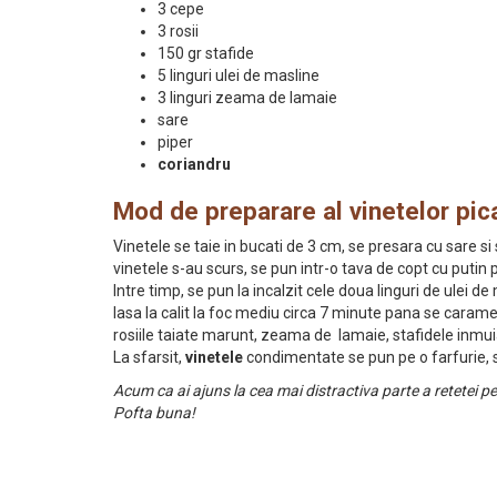
3 cepe
3 rosii
150 gr stafide
5 linguri ulei de masline
3 linguri zeama de lamaie
sare
piper
coriandru
Mod de preparare al vinetelor pic
Vinetele se taie in bucati de 3 cm, se presara cu sare s
vinetele s-au scurs, se pun intr-o tava de copt cu putin 
Intre timp, se pun la incalzit cele doua linguri de ulei 
lasa la calit la foc mediu circa 7 minute pana se cara
rosiile taiate marunt, zeama de lamaie, stafidele inmuia
La sfarsit,
vinetele
condimentate se pun pe o farfurie, s
Acum ca ai ajuns la cea mai distractiva parte a retetei p
Pofta buna!