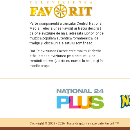
Parte componentă a trustului Centrul Naţional
Media, Televiziunea Favorit ar trebui descrisă
ca o televiziune de nişă, adresată iubitorilor de
muzică populară autentică românească, de
tradiţii şi obiceiuri ale satului românesc.
Dar Televiziunea Favorit este mai mult decât
atât - este televiziunea pe a cărei muzică
românii petrec. Şi asta nu numai la sat, ci şi în
marile oraşe.
Copyright © 2009 - 2026. Toate drepturile rezervate
Favorit TV
.
Date companie
|
Cont deontologic ARCA
|
Contact