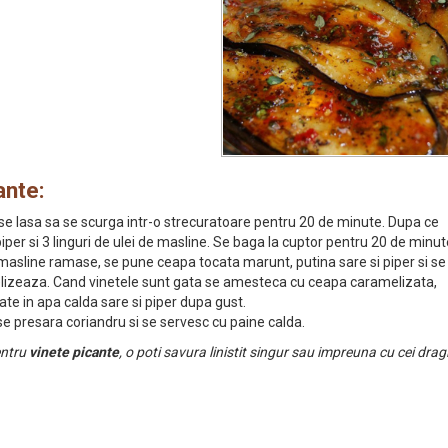
ante:
i se lasa sa se scurga intr-o strecuratoare pentru 20 de minute. Dupa ce
piper si 3 linguri de ulei de masline. Se baga la cuptor pentru 20 de minut
de masline ramase, se pune ceapa tocata marunt, putina sare si piper si se
melizeaza. Cand vinetele sunt gata se amesteca cu ceapa caramelizata,
te in apa calda sare si piper dupa gust.
e presara coriandru si se servesc cu paine calda.
entru
vinete picante
, o poti savura linistit singur sau impreuna cu cei dragi