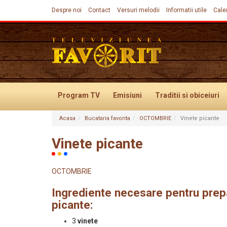
Despre noi
Contact
Versuri melodii
Informatii utile
Cale
Program TV
Emisiuni
Traditii
si obiceiuri
Acasa
Bucataria favorita
OCTOMBRIE
Vinete picante
Evenimente
Vinete picante
OCTOMBRIE
Ingrediente necesare pentru prep
picante:
3
vinete