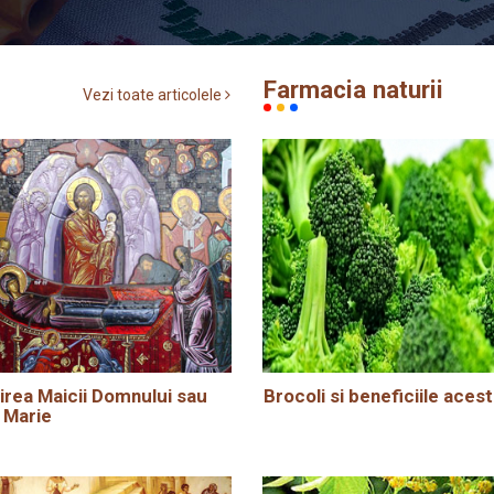
Farmacia naturii
Vezi toate articolele
rea Maicii Domnului sau
Brocoli si beneficiile acest
 Marie