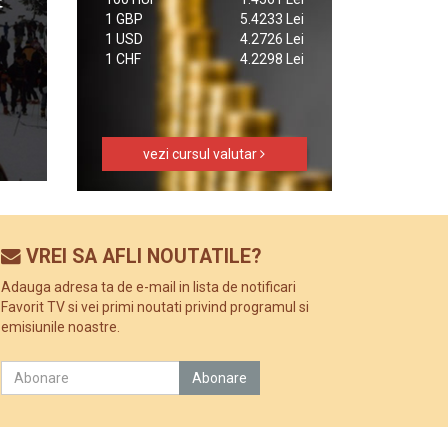
1 GBP
5.4233 Lei
1 USD
4.2726 Lei
1 CHF
4.2298 Lei
vezi cursul valutar
VREI SA AFLI NOUTATILE?
Adauga adresa ta de e-mail in lista de notificari
Favorit TV si vei primi noutati privind programul si
emisiunile noastre.