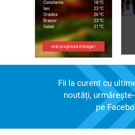
o
Constanta
18
C
o
Iasi
23
C
o
Oradea
26
C
o
Brasov
23
C
o
Galati
21
C
vezi prognoza inteaga
Fii la curent cu ultim
noutăți, urmărește
pe Faceb