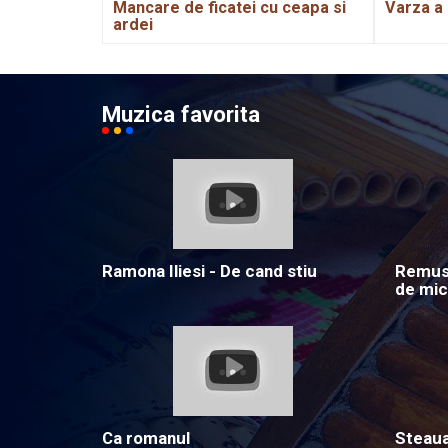
Mancare de ficatei cu ceapa si
Varza a 
ardei
Muzica favorita
Ramona Iliesi - De cand stiu
Remus 
de mic
Ca romanul
Steau