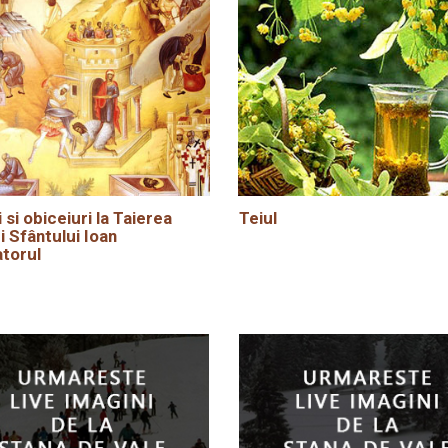
i si obiceiuri la Taierea
Teiul
i Sfântului Ioan
torul