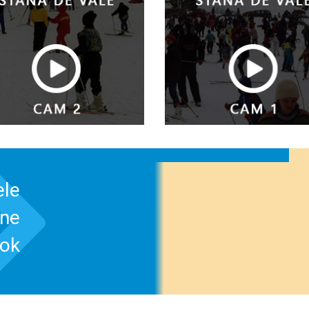
ele
-ne
ook