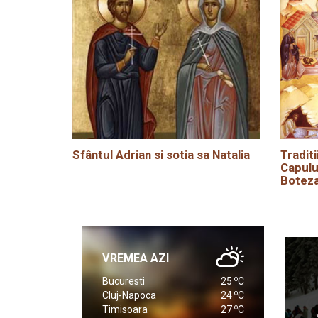
Sfântul Adrian si sotia sa Natalia
Traditi
Capulu
Boteza
VREMEA AZI
o
Bucuresti
25
C
o
Cluj-Napoca
24
C
o
Timisoara
27
C