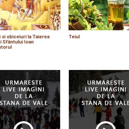
i si obiceiuri la Taierea
Teiul
i Sfântului Ioan
torul