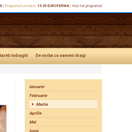
EX
|
Programul urmator:
15:30
EUROFERMA
|
Vezi tot programul
tareti
indragiti
De vorba
cu oameni dragi
Ianuarie
Februarie
Martie
Aprilie
Mai
Iunie