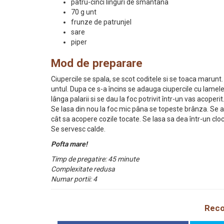
patru-cinci linguri de smântâna
70 g unt
frunze de patrunjel
sare
piper
Mod de preparare
Ciupercile se spala, se scot coditele si se toaca marunt.
untul. Dupa ce s-a încins se adauga ciupercile cu lamele
lânga palarii si se dau la foc potrivit într-un vas acoper
Se lasa din nou la foc mic pâna se topeste brânza. Se
cât sa acopere cozile tocate. Se lasa sa dea într-un cloc
Se servesc calde.
Pofta mare!
Timp de pregatire: 45 minute
Complexitate redusa
Numar portii: 4
Reco