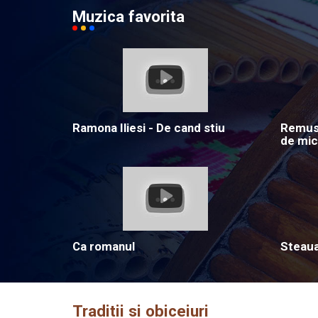
Muzica favorita
Ramona Iliesi - De cand stiu
Remus 
de mic
Ca romanul
Steau
Traditii si obiceiuri