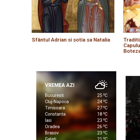
Sfântul Adrian si sotia sa Natalia
Traditi
Capulu
Boteza
VREMEA AZI
o
Bucuresti
25
C
o
Cluj-Napoca
24
C
o
Timisoara
27
C
o
Constanta
18
C
o
Iasi
23
C
o
Oradea
26
C
o
Brasov
23
C
o
Galati
21
C