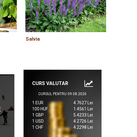
Salvia
CURS VALUTAR
CURSUL PENTRU 09.08.2026
1 EUR
4.7627 Lei
100 HUF
1.4561 Lei
1 GBP
5.4233 Lei
1 USD
4.2726 Lei
1 CHF
4.2298 Lei