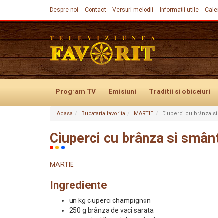
Despre noi
Contact
Versuri melodii
Informatii utile
Cale
Program TV
Emisiuni
Traditii
si obiceiuri
Acasa
Bucataria favorita
MARTIE
Ciuperci cu brânza s
Evenimente
Ciuperci cu brânza si smân
MARTIE
Ingrediente
un kg ciuperci champignon
250 g brânza de vaci sarata