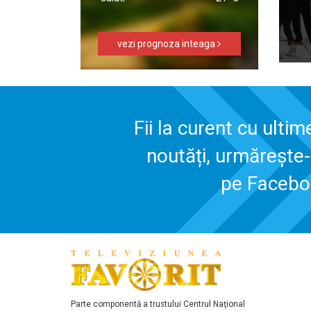
vezi prognoza inteaga
Fii la curent cu ultim
noutăți, urmărește
pe Faceb
Parte componentă a trustului Centrul Naţional