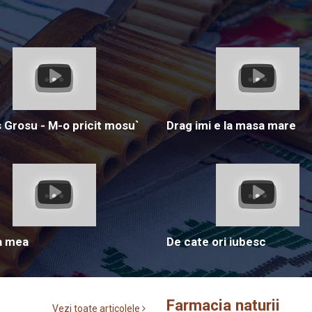
Grosu - M-o pricit mosu`
Drag imi e la masa mare
a mea
De cate ori iubesc
Farmacia naturii
Vezi toate articolele