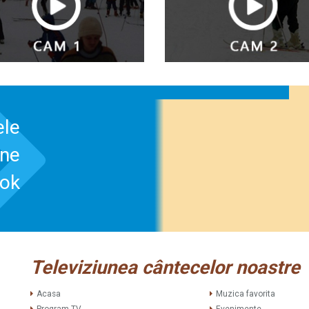
ele
-ne
ook
Televiziunea cântecelor noastre
Acasa
Muzica favorita