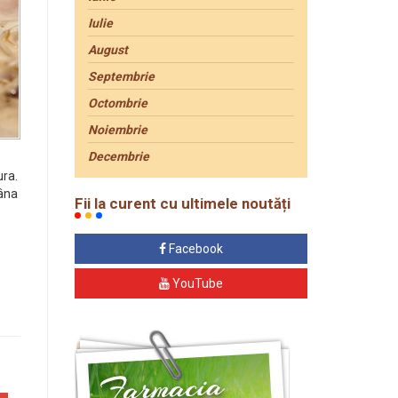
Iulie
August
Septembrie
Octombrie
Noiembrie
Decembrie
ura.
tâna
Fii la curent cu ultimele noutăți
Facebook
YouTube