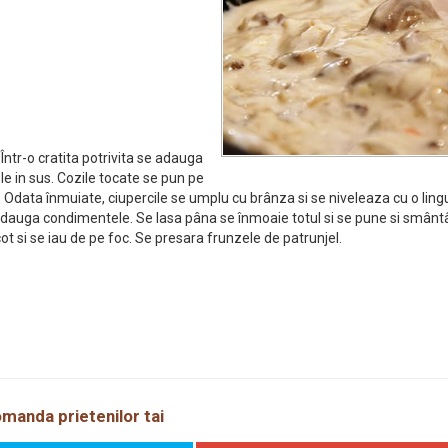
 Într-o cratita potrivita se adauga
le in sus. Cozile tocate se pun pe
it. Odata înmuiate, ciupercile se umplu cu brânza si se niveleaza cu o ling
 adauga condimentele. Se lasa pâna se înmoaie totul si se pune si smân
ot si se iau de pe foc. Se presara frunzele de patrunjel.
manda prietenilor tai