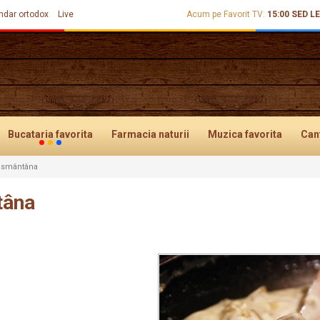
ndar ortodox
Live
Acum pe Favorit TV:
15:00
SED L
Bucataria
favorita
Farmacia
naturii
Muzica
favorita
Can
i smântâna
tâna