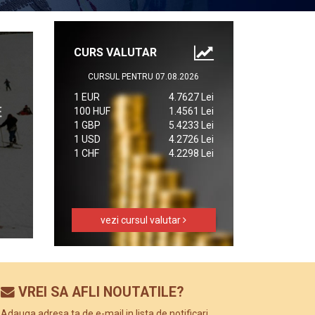
CURS VALUTAR
CURSUL PENTRU 07.08.2026
1 EUR
4.7627 Lei
100 HUF
1.4561 Lei
1 GBP
5.4233 Lei
1 USD
4.2726 Lei
1 CHF
4.2298 Lei
vezi cursul valutar
VREI SA AFLI NOUTATILE?
Adauga adresa ta de e-mail in lista de notificari