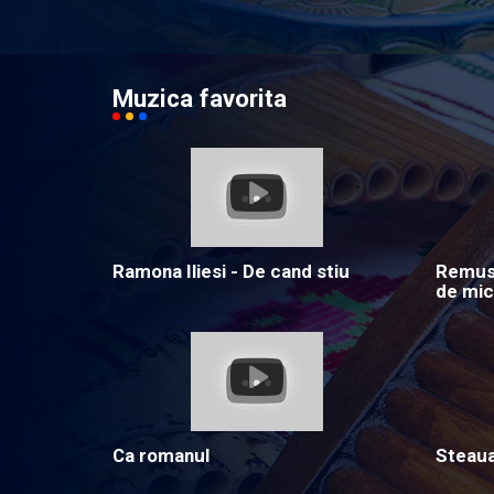
Muzica favorita
Ramona Iliesi - De cand stiu
Remus 
de mic
Ca romanul
Steau