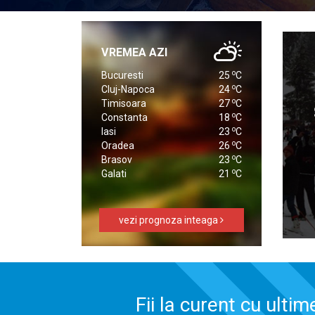
VREMEA AZI
o
Bucuresti
25
C
o
Cluj-Napoca
24
C
o
Timisoara
27
C
o
Constanta
18
C
o
Iasi
23
C
o
Oradea
26
C
o
Brasov
23
C
o
Galati
21
C
vezi prognoza inteaga
Fii la curent cu ultim