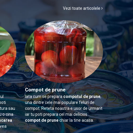
Vezi toate articolele
Compot de prune
ul
Iata cum se prepara
compotul de prune
,
poti
una dintre cele mai populare feluri de
itura sau
compot. Reteta noastra e usor de urmarit
u o cina
iar tu poti prepara cel mai delicios
carea
compot de prune
chiar la tine acasa.
avea