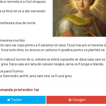
ida in temnita si a fost strapuns
u
ca fiind cel ce a dat oamenilor
i serbeaza ziua de nume.
omenirea mortilor.
este care sar copii pentru a fi sanatosi tot anul. Focul mai are si menirea 
ce focul este stins, se arunca un carbune in gradina pentru ca plantele sa
n mijlocul turmei de oi, ciobanii isi intind cojoacele iar daca oaia care se
grea. Daca oaia are lana de culoare neagra, iarna va fi lunga si blanda.
iba parul frumos.
e Sanmedru astfel, anul care vine va fi unul greu.
manda prietenilor tai
Twitter
Google+