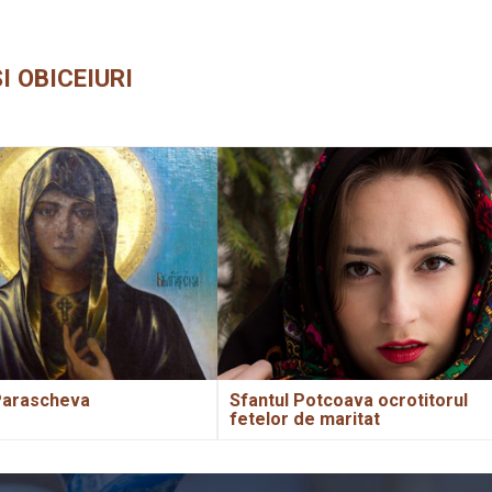
I OBICEIURI
Parascheva
Sfantul Potcoava ocrotitorul
fetelor de maritat