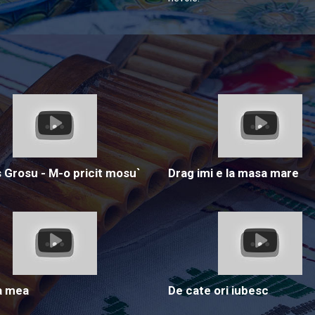
Grosu - M-o pricit mosu`
Drag imi e la masa mare
a mea
De cate ori iubesc