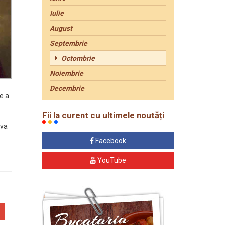
Iulie
August
Septembrie
Octombrie
Noiembrie
Decembrie
de a
Fii la curent cu ultimele noutăți
 va
Facebook
YouTube