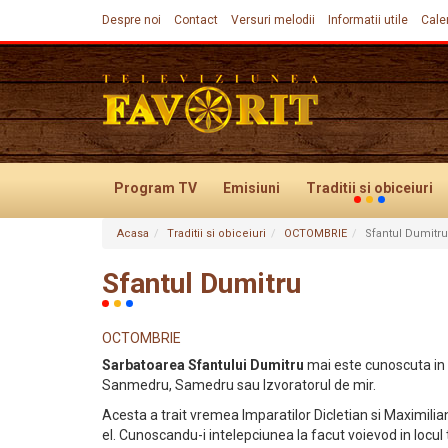
Despre noi
Contact
Versuri melodii
Informatii utile
Cale
Program TV
Emisiuni
Traditii
si obiceiuri
Acasa
Traditii si obiceiuri
OCTOMBRIE
Sfantul Dumitru
Evenimente
Sfantul Dumitru
OCTOMBRIE
Sarbatoarea Sfantului Dumitru
mai este cunoscuta in
Sanmedru, Samedru sau Izvoratorul de mir.
Acesta a trait vremea Imparatilor Dicletian si Maximili
el. Cunoscandu-i intelepciunea la facut voievod in locul 