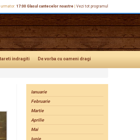
 urmator:
17:00
Glasul cantecelor noastre
|
Vezi tot programul
tareti
indragiti
De vorba
cu oameni dragi
Ianuarie
Februarie
Martie
Aprilie
Mai
Iunie