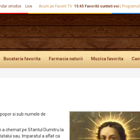
ndar ortodox
Live
Acum pe Favorit TV:
15:45
Favoritii sunteti voi
|
Programul
Bucataria
favorita
Farmacia
naturii
Muzica
favorita
Can
 popor si sub numele de
an a chemat pe Sfantul Dumitru la
tatalui sau. Imparatul a aflat ca