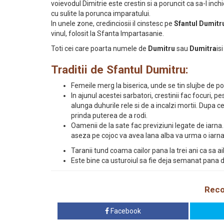
voievodul Dimitrie este crestin si a poruncit ca sa-l inch
cu sulite la porunca imparatului.
In unele zone, credinciosii il cinstesc pe
Sfantul Dumitr
vinul, folosit la Sfanta Impartasanie.
Toti cei care poarta numele de
Dumitru
sau
Dumitra
is
Traditii de Sfantul Dumitru:
Femeile merg la biserica, unde se tin slujbe de p
In ajunul acestei sarbatori, crestinii fac focuri, p
alunga duhurile rele si de a incalzi mortii. Dupa 
prinda puterea de a rodi.
Oamenii de la sate fac previziuni legate de iarna. I
aseza pe cojoc va avea lana alba va urma o iarna 
Taranii tund coama cailor pana la trei ani ca sa a
Este bine ca usturoiul sa fie deja semanat pana d
Reco
Facebook