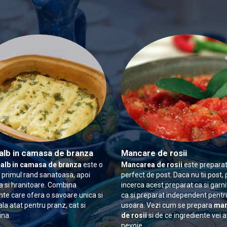
alb in camasa de branza
Mancare de rosii
 alb in camasa de branza
este o
Mancarea de rosii
este preparat
n primul rand sanatoasa, apoi
perfect de post. Daca nu tii post, 
 si hranitoare. Combina
incerca acest preparat ca si garn
nte care ofera o savoare unica si
ca si preparat independent pentr
ala atat pentru pranz, cat si
usoara. Vezi cum se prepara
man
ina.
de rosii
si de ce ingrediente vei 
nevoie.