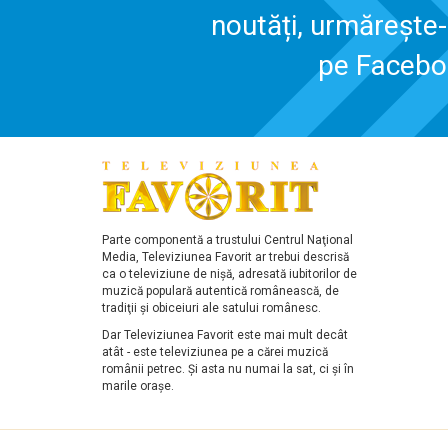
noutăți, urmărește
pe Faceb
Parte componentă a trustului Centrul Naţional
Media, Televiziunea Favorit ar trebui descrisă
ca o televiziune de nişă, adresată iubitorilor de
muzică populară autentică românească, de
tradiţii şi obiceiuri ale satului românesc.
Dar Televiziunea Favorit este mai mult decât
atât - este televiziunea pe a cărei muzică
românii petrec. Şi asta nu numai la sat, ci şi în
marile oraşe.