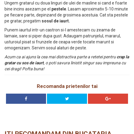
Ungem gratarul cu doua linguri de ulei de masline si cand e foarte
bine incins asezam pe el
pestele
. Lasam aproximativ 5-10 minute
pe fiecare parte, depinzand de grosimea acestuia. Cat sta pestele
pe gratar, pregatim
sosul de iaurt.
Punem iaurtul intr-un castron si-l amestecam cu zeama de
lamaie, sare si piper dupa gust. Adaugam patrunjelul, mararul,
usturoiul pisat si frunzele de ceapa verde tocate marunt si
omogenizam. Servim sosul alaturi de peste.
Acum ca ai ajuns la cea mai distractiva parte a retetei pentru
crap la
gratar cu sos de iaurt
, o poti savura linistit singur sau impreuna cu
cei dragi! Pofta buna!
Recomanda prietenilor tai
ITI RECOMANDAM DIN BUCATARIA