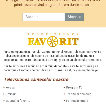
Adauga adresa ta de e-mail in lista de notificari Favorit TV si vei
primi noutati privind programul si emisiunile noastre.
Parte componentă a trustului Centrul Naţional Media, Televiziunea Favorit ar
trebui descrisă ca o televiziune de nişă, adresată iubitorilor de muzică
populară autentică românească, de tradiţii şi obiceiuri ale satului românesc.
Dar Televiziunea Favorit este mai mult decât atât - este televiziunea pe a
cărei muzică românii petrec. Şi asta nu numai la sat, ci şi în marile oraşe.
Televiziunea cântecelor noastre
Acasa
Program TV
Emisiuni
Traditii si obiceiuri
Bucataria favorita
Farmacia naturii