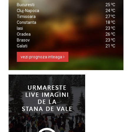
o
Bucuresti
25
C
o
Cluj-Napoca
24
C
o
Timisoara
27
C
o
Constanta
18
C
o
Iasi
23
C
o
Oradea
26
C
o
Brasov
23
C
o
Galati
21
C
vezi prognoza inteaga