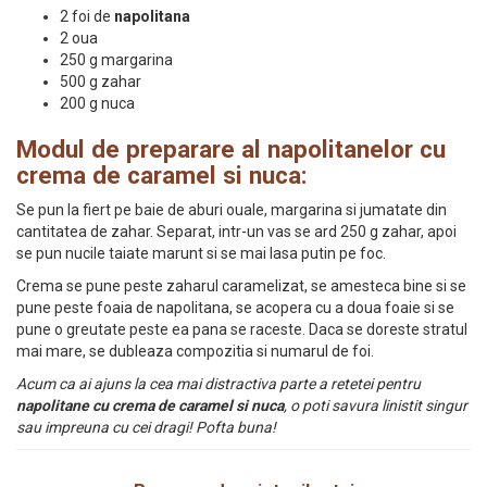
2 foi de
napolitana
2 oua
250 g margarina
500 g zahar
200 g nuca
Modul de preparare al napolitanelor cu
crema de caramel si nuca:
Se pun la fiert pe baie de aburi ouale, margarina si jumatate din
cantitatea de zahar. Separat, intr-un vas se ard 250 g zahar, apoi
se pun nucile taiate marunt si se mai lasa putin pe foc.
Crema se pune peste zaharul caramelizat, se amesteca bine si se
pune peste foaia de napolitana, se acopera cu a doua foaie si se
pune o greutate peste ea pana se raceste. Daca se doreste stratul
mai mare, se dubleaza compozitia si numarul de foi.
Acum ca ai ajuns la cea mai distractiva parte a retetei pentru
napolitane cu crema de caramel si nuca
, o poti savura linistit singur
sau impreuna cu cei dragi! Pofta buna!