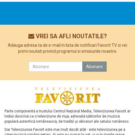
VREI SA AFLI NOUTATILE?
Adauga adresa ta de e-mail in lista de notificari Favorit TV si vei
primi noutati privind programul si emisiunile noastre.
Parte componentă a trustului Centrul Naţional Media, Televiziunea Favorit ar
trebui descrisă ca o televiziune de nişă, adresată iubitorilor de muzică
populară autentică românească, de tradiţii şi obiceiuri ale satului românesc.
Dar Televiziunea Favorit este mai mult decât atât - este televiziunea pe a
cărei muzică românii petrec. Şi asta nu numai la sat, ci şi în marile oraşe.