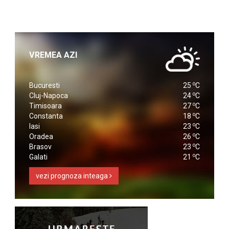
VREMEA AZI
o
Bucuresti
25
C
o
Cluj-Napoca
24
C
o
Timisoara
27
C
o
Constanta
18
C
o
Iasi
23
C
o
Oradea
26
C
o
Brasov
23
C
o
Galati
21
C
vezi prognoza inteaga