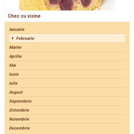
Chec cu visine
Ianuarie
Februarie
Martie
Aprilie
Mai
Iunie
Iulie
August
Septembrie
Octombrie
Noiembrie
Decembrie