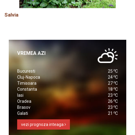
Salvia
VREMEA AZI
o
Bucuresti
25
C
o
Cluj-Napoca
24
C
o
Timisoara
27
C
o
Constanta
18
C
o
Iasi
23
C
o
Oradea
26
C
o
Brasov
23
C
o
Galati
21
C
vezi prognoza inteaga