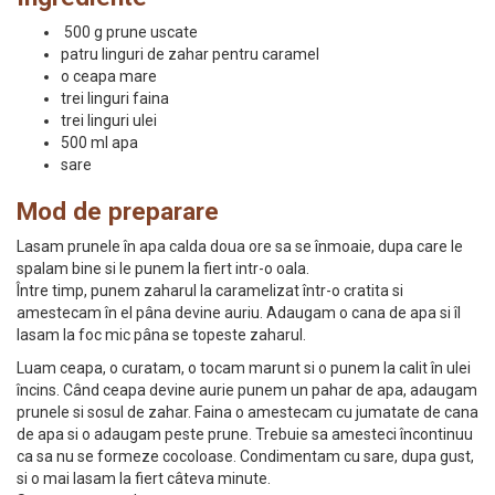
500 g prune uscate
patru linguri de zahar pentru caramel
o ceapa mare
trei linguri faina
trei linguri ulei
500 ml apa
sare
Mod de preparare
Lasam prunele în apa calda doua ore sa se înmoaie, dupa care le
spalam bine si le punem la fiert intr-o oala.
Între timp, punem zaharul la caramelizat într-o cratita si
amestecam în el pâna devine auriu. Adaugam o cana de apa si îl
lasam la foc mic pâna se topeste zaharul.
Luam ceapa, o curatam, o tocam marunt si o punem la calit în ulei
încins. Când ceapa devine aurie punem un pahar de apa, adaugam
prunele si sosul de zahar. Faina o amestecam cu jumatate de cana
de apa si o adaugam peste prune. Trebuie sa amesteci încontinuu
ca sa nu se formeze cocoloase. Condimentam cu sare, dupa gust,
si o mai lasam la fiert câteva minute.