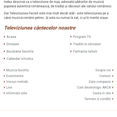
trebui descrisă ca o televiziune de nişă, adresată iubitorilor de muzică
populară autentică românească, de tradiţii şi obiceiuri ale satului românesc.
Dar Televiziunea Favorit este mai mult decât atât - este televiziunea pe a
cărei muzică românii petrec. Şi asta nu numai la sat, ci şi în marile oraşe.
Televiziunea cântecelor noastre
Acasa
Program TV
Emisiuni
Traditii si obiceiuri
Bucataria favorita
Farmacia naturii
Calendar ortodox
Muzica favorita
Despre noi
Evenimente
Contact
Versuri melodii
Date companie
Live
Cont deontologic ARCA
Informatii utile
Cauta in site
Termeni si conditii