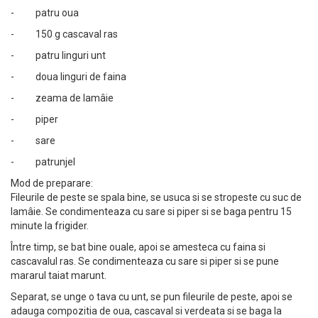
- patru oua
- 150 g cascaval ras
- patru linguri unt
- doua linguri de faina
- zeama de lamâie
- piper
- sare
- patrunjel
Mod de preparare:
Fileurile de peste se spala bine, se usuca si se stropeste cu suc de
lamâie. Se condimenteaza cu sare si piper si se baga pentru 15
minute la frigider.
Între timp, se bat bine ouale, apoi se amesteca cu faina si
cascavalul ras. Se condimenteaza cu sare si piper si se pune
mararul taiat marunt.
Separat, se unge o tava cu unt, se pun fileurile de peste, apoi se
adauga compozitia de oua, cascaval si verdeata si se baga la