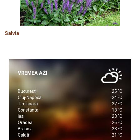
Salvia
VREMEA AZI
o
Bucuresti
25
C
o
Cluj-Napoca
24
C
o
Timisoara
27
C
o
Constanta
18
C
o
Iasi
23
C
o
Oradea
26
C
o
Brasov
23
C
o
Galati
21
C