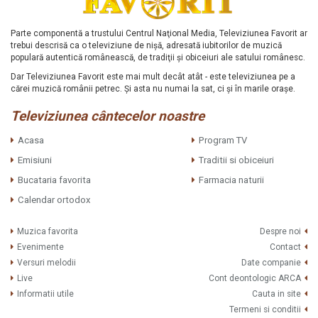
Parte componentă a trustului Centrul Naţional Media, Televiziunea Favorit ar
trebui descrisă ca o televiziune de nişă, adresată iubitorilor de muzică
populară autentică românească, de tradiţii şi obiceiuri ale satului românesc.
Dar Televiziunea Favorit este mai mult decât atât - este televiziunea pe a
cărei muzică românii petrec. Şi asta nu numai la sat, ci şi în marile oraşe.
Televiziunea cântecelor noastre
Acasa
Program TV
Emisiuni
Traditii si obiceiuri
Bucataria favorita
Farmacia naturii
Calendar ortodox
Muzica favorita
Despre noi
Evenimente
Contact
Versuri melodii
Date companie
Live
Cont deontologic ARCA
Informatii utile
Cauta in site
Termeni si conditii