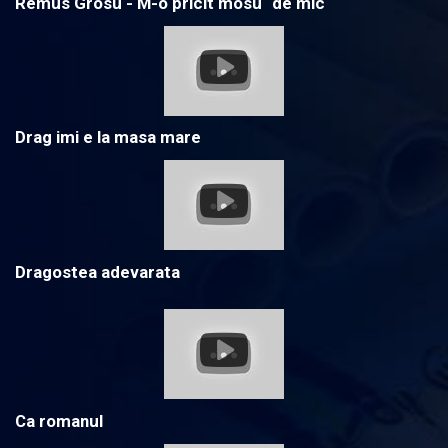
Remus Grosu - M-o pricit mosu` de mic
Drag imi e la masa mare
Dragostea adevarata
Ca romanul