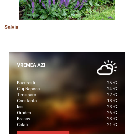
Salvia
VREMEA AZI
o
Bucuresti
25
C
o
Cluj-Napoca
24
C
o
Timisoara
27
C
o
Constanta
18
C
o
Iasi
23
C
o
Oradea
26
C
o
Brasov
23
C
o
Galati
21
C