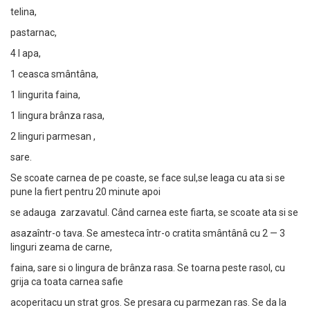
telina,
pastarnac,
4 l apa,
1 ceasca smântâna,
1 lingurita faina,
1 lingura brânza rasa,
2 linguri parmesan ,
sare.
Se scoate carnea de pe coaste, se face sul,se leaga cu ata si se
pune la fiert pentru 20 minute apoi
se adauga zarzavatul. Când carnea este fiarta, se scoate ata si se
asazaîntr-o tava. Se amesteca într-o cratita smântânâ cu 2 — 3
linguri zeama de carne,
faina, sare si o lingura de brânza rasa. Se toarna peste rasol, cu
grija ca toata carnea safie
acoperitacu un strat gros. Se presara cu parmezan ras. Se da la