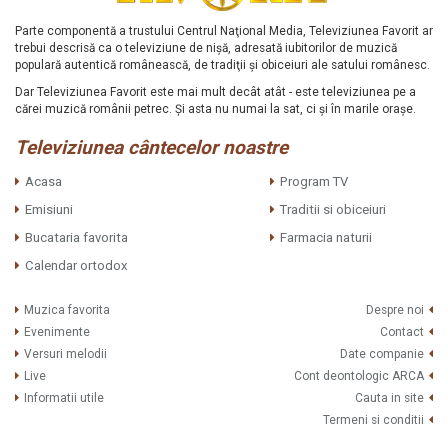
Parte componentă a trustului Centrul Naţional Media, Televiziunea Favorit ar
trebui descrisă ca o televiziune de nişă, adresată iubitorilor de muzică
populară autentică românească, de tradiţii şi obiceiuri ale satului românesc.
Dar Televiziunea Favorit este mai mult decât atât - este televiziunea pe a
cărei muzică românii petrec. Şi asta nu numai la sat, ci şi în marile oraşe.
Televiziunea cântecelor noastre
Acasa
Program TV
Emisiuni
Traditii si obiceiuri
Bucataria favorita
Farmacia naturii
Calendar ortodox
Muzica favorita
Despre noi
Evenimente
Contact
Versuri melodii
Date companie
Live
Cont deontologic ARCA
Informatii utile
Cauta in site
Termeni si conditii