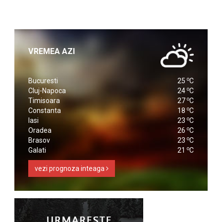
VREMEA AZI
o
Bucuresti
25
C
o
Cluj-Napoca
24
C
o
Timisoara
27
C
o
Constanta
18
C
o
Iasi
23
C
o
Oradea
26
C
o
Brasov
23
C
o
Galati
21
C
vezi prognoza inteaga