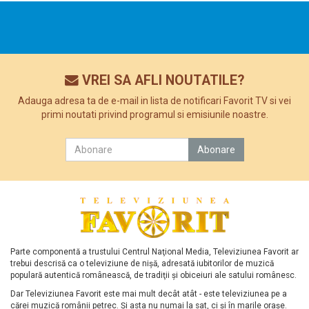
VREI SA AFLI NOUTATILE?
Adauga adresa ta de e-mail in lista de notificari Favorit TV si vei
primi noutati privind programul si emisiunile noastre.
Parte componentă a trustului Centrul Naţional Media, Televiziunea Favorit ar
trebui descrisă ca o televiziune de nişă, adresată iubitorilor de muzică
populară autentică românească, de tradiţii şi obiceiuri ale satului românesc.
Dar Televiziunea Favorit este mai mult decât atât - este televiziunea pe a
cărei muzică românii petrec. Şi asta nu numai la sat, ci şi în marile oraşe.