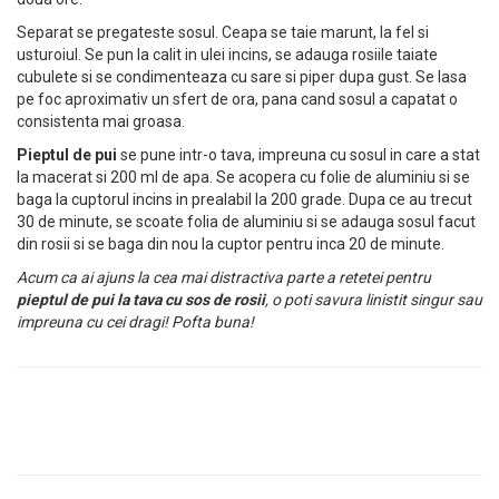
Separat se pregateste sosul. Ceapa se taie marunt, la fel si
usturoiul. Se pun la calit in ulei incins, se adauga rosiile taiate
cubulete si se condimenteaza cu sare si piper dupa gust. Se lasa
pe foc aproximativ un sfert de ora, pana cand sosul a capatat o
consistenta mai groasa.
Pieptul de pui
se pune intr-o tava, impreuna cu sosul in care a stat
la macerat si 200 ml de apa. Se acopera cu folie de aluminiu si se
baga la cuptorul incins in prealabil la 200 grade. Dupa ce au trecut
30 de minute, se scoate folia de aluminiu si se adauga sosul facut
din rosii si se baga din nou la cuptor pentru inca 20 de minute.
Acum ca ai ajuns la cea mai distractiva parte a retetei pentru
pieptul de pui la tava cu sos de rosii
, o poti savura linistit singur sau
impreuna cu cei dragi! Pofta buna!