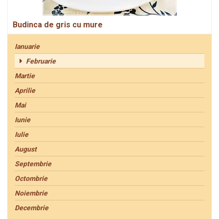
Budinca de gris cu mure
Ianuarie
Februarie
Martie
Aprilie
Mai
Iunie
Iulie
August
Septembrie
Octombrie
Noiembrie
Decembrie