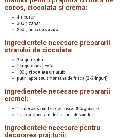
blatului pentru prajitura cu nuca de
cocos, ciocolata si crema:
4 albusuri
300 g zahar
250 g nuca de
cocos
Ingredientele necesare prepararii
stratului de ciocolata:
2 linguri zahar
1 lingura ness cafe
100 g
ciocolata
amaruie
putin lapte sau smantana de frisca (2-3 linguri)
Ingredientele necesare prepararii
cremei:
1 cutie de smantana pt frisca 38% grasime
1 plic praf instant de budinca de
vanilie
Ingredientele necesare pentru
decorarea prajiturii: