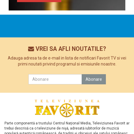
VREI SA AFLI NOUTATILE?
Adauga adresa ta de e-mail in lista de notificari Favorit TV si vei
primi noutati privind programul si emisiunile noastre.
Parte componentă a trustului Centrul Naţional Media, Televiziunea Favorit ar
trebui descrisă ca o televiziune de nişă, adresată iubitorilor de muzică
populară autentică românească, de tradiţii şi obiceiuri ale satului românesc.