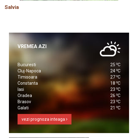
Salvia
VREMEA AZI
o
Bucuresti
25
C
o
Cluj-Napoca
24
C
o
Timisoara
27
C
o
Constanta
18
C
o
Iasi
23
C
o
Oradea
26
C
o
Brasov
23
C
o
Galati
21
C
vezi prognoza inteaga