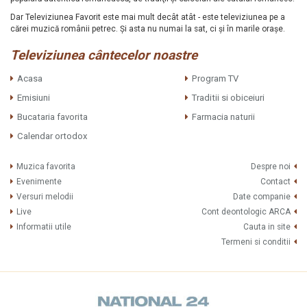
Dar Televiziunea Favorit este mai mult decât atât - este televiziunea pe a
cărei muzică românii petrec. Şi asta nu numai la sat, ci şi în marile oraşe.
Televiziunea cântecelor noastre
Acasa
Program TV
Emisiuni
Traditii si obiceiuri
Bucataria favorita
Farmacia naturii
Calendar ortodox
Muzica favorita
Despre noi
Evenimente
Contact
Versuri melodii
Date companie
Live
Cont deontologic ARCA
Informatii utile
Cauta in site
Termeni si conditii