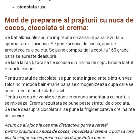
ciocolata
rasa
Mod de preparare al prajiturii cu nuca de
cocos, ciocolata si crema:
Se bat albusurile spuma impreuna cu zaharul pana rezulta o
spuma tare si lucioasa. Se pune si nuca de cocos, apoi se
amesteca cu o paleta. Se pune compozitia la copt, la 160 grade,
pana se aureste deasupra.
Se lasa la racit, fara sa fie scoasa din hartia de copt, fiindca blatul
e foarte casant.
Pentru stratul de ciocolata, se pun toate ingredientele intr-un vas
folosind metoda bain-marie pana se omogenizeaza dupa care se
pune imediat peste blatul racit.
Pentru crema de vanilie se pune impreuna smantana cu praful si
se mixeaza. Crema rezultata se pune peste stratul de ciocolata.
Se rade deasupra ciocolata si se pune la frigider cateva ore inainte
de servire.
Acum ca ai ajuns la cea mai distractiva parte a retetei
pentru prajitura cu
nuca de cocos, ciocolata si crema
, o poti savura
linistit singur sau impreuna cu cei dragi! Pofta buna!