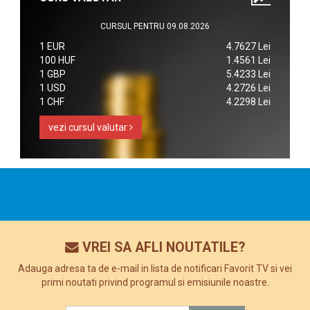
CURSUL PENTRU 09.08.2026
1 EUR
4.7627 Lei
100 HUF
1.4561 Lei
1 GBP
5.4233 Lei
1 USD
4.2726 Lei
1 CHF
4.2298 Lei
vezi cursul valutar
VREI SA AFLI NOUTATILE?
Adauga adresa ta de e-mail in lista de notificari Favorit TV si vei
primi noutati privind programul si emisiunile noastre.