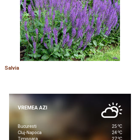
Salvia
VREMEA AZI
o
Bucuresti
25
C
o
Cluj-Napoca
24
C
o
Timisoara
27
C