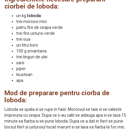
ciorbei de loboda:
un kg
loboda
trei morcovi mici
patru fire de ceapa verde
trei fire usturoi verde
trei oua
un litru bors
100 g smantana
trei linguri de ulei
sare
piper
leustean
apa
Mod de preparare pentru ciorba de
loboda:
Loboda se spala si se rupe in fasii. Morcovul se taie si se caleste
impreuna cu ceapa. Dupa ce s-au calit se adauga apa si se lasa 15
minute sa fiarba si se pune loboda. Dupa ce a dat in fiert se pune
borsul fiert si usturoiul tocat marunt si se lasa sa fiarba la foc mic.