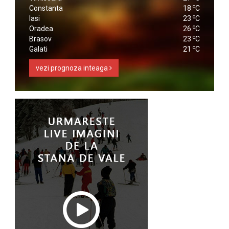
o
Constanta
18
C
o
Iasi
23
C
o
Oradea
26
C
o
Brasov
23
C
o
Galati
21
C
vezi prognoza inteaga