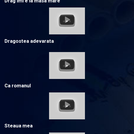
Drag imi e la masa mare
Dragostea adevarata
Ca romanul
Steaua mea