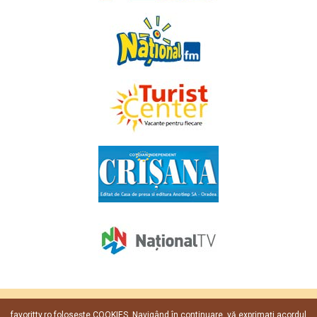
Copyright © 2009 - 2026. Toate drepturile rezervate
Favorit TV
.
favorittv.ro foloseşte COOKIES. Navigând în continuare, vă exprimaţi acordul