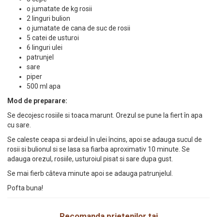
o jumatate de kg rosii
2 linguri bulion
o jumatate de cana de suc de rosii
5 catei de usturoi
6 linguri ulei
patrunjel
sare
piper
500 ml apa
Mod de preparare:
Se decojesc rosiile si toaca marunt. Orezul se pune la fiert în apa
cu sare.
Se caleste ceapa si ardeiul în ulei încins, apoi se adauga sucul de
rosii si bulionul si se lasa sa fiarba aproximativ 10 minute. Se
adauga orezul, rosiile, usturoiul pisat si sare dupa gust.
Se mai fierb câteva minute apoi se adauga patrunjelul.
Pofta buna!
Recomanda prietenilor tai