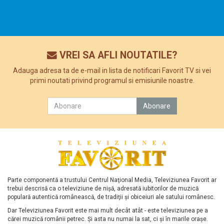
VREI SA AFLI NOUTATILE?
Adauga adresa ta de e-mail in lista de notificari Favorit TV si vei
primi noutati privind programul si emisiunile noastre.
Parte componentă a trustului Centrul Naţional Media, Televiziunea Favorit ar
trebui descrisă ca o televiziune de nişă, adresată iubitorilor de muzică
populară autentică românească, de tradiţii şi obiceiuri ale satului românesc.
Dar Televiziunea Favorit este mai mult decât atât - este televiziunea pe a
cărei muzică românii petrec. Şi asta nu numai la sat, ci şi în marile oraşe.