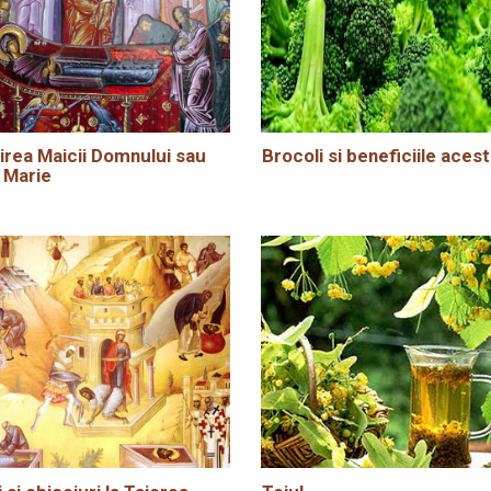
rea Maicii Domnului sau
Brocoli si beneficiile acest
 Marie