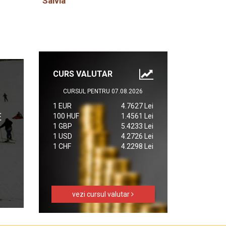
Salvia
CURS VALUTAR
CURSUL PENTRU 07.08.2026
1 EUR
4.7627 Lei
100 HUF
1.4561 Lei
1 GBP
5.4233 Lei
1 USD
4.2726 Lei
1 CHF
4.2298 Lei
vezi cursul valutar