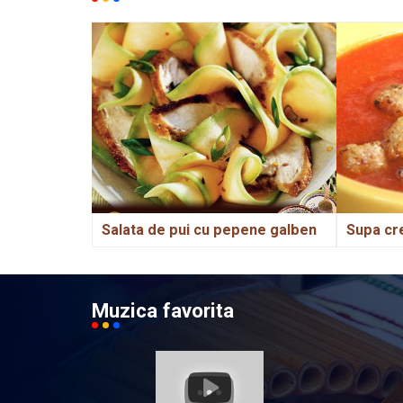
Salata de pui cu pepene galben
Supa cr
Muzica favorita