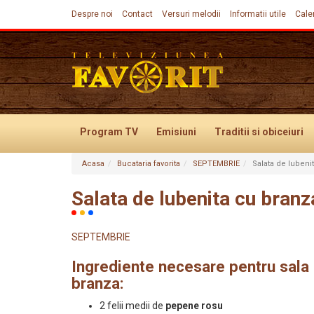
Despre noi
Contact
Versuri melodii
Informatii utile
Cale
Program TV
Emisiuni
Traditii
si obiceiuri
Acasa
Bucataria favorita
SEPTEMBRIE
Salata de lubeni
Evenimente
Salata de lubenita cu branz
SEPTEMBRIE
Ingrediente necesare pentru sala 
branza:
2 felii medii de
pepene rosu