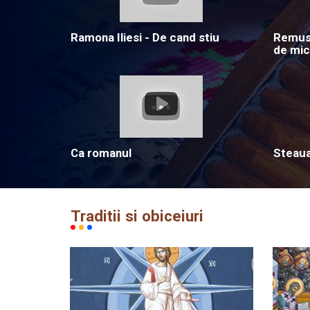
Ramona Iliesi - De cand stiu
Remus 
de mic
Ca romanul
Steau
Traditii si obiceiuri