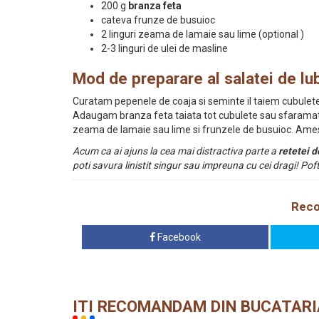
200 g
branza feta
cateva frunze de busuioc
2 linguri zeama de lamaie sau lime (optional )
2-3 linguri de ulei de masline
Mod de preparare al salatei de lu
Curatam pepenele de coaja si seminte il taiem cubulete
Adaugam branza feta taiata tot cubulete sau sfaramat
zeama de lamaie sau lime si frunzele de busuioc. Ames
Acum ca ai ajuns la cea mai distractiva parte a
retetei d
poti savura linistit singur sau impreuna cu cei dragi! Po
Reco
Facebook
ITI RECOMANDAM DIN BUCATARI