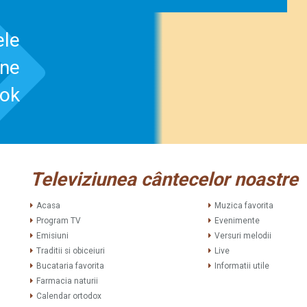
ele
-ne
ook
Televiziunea cântecelor noastre
Acasa
Muzica favorita
Program TV
Evenimente
Emisiuni
Versuri melodii
Traditii si obiceiuri
Live
Bucataria favorita
Informatii utile
Farmacia naturii
Calendar ortodox