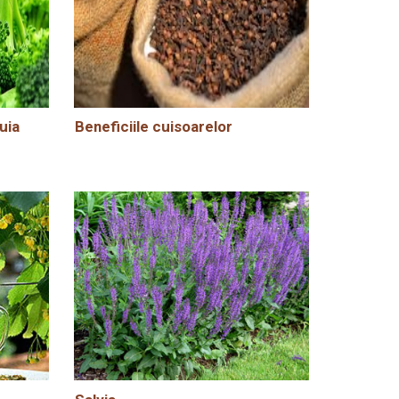
uia
Beneficiile cuisoarelor