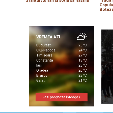
Sfântul Adrian si sotia sa Natalia
Traditi
Capulu
Boteza
VREMEA AZI
o
Bucuresti
25
C
o
Cluj-Napoca
24
C
o
Timisoara
27
C
o
Constanta
18
C
o
Iasi
23
C
o
Oradea
26
C
o
Brasov
23
C
o
Galati
21
C
vezi prognoza inteaga