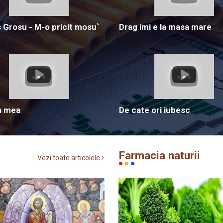
Grosu - M-o pricit mosu`
Drag imi e la masa mare
a mea
De cate ori iubesc
Farmacia naturii
Vezi toate articolele