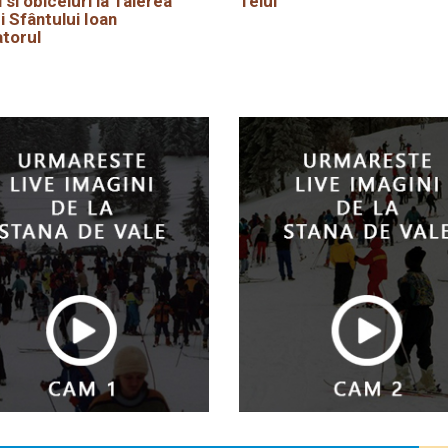
i si obiceiuri la Taierea
Teiul
i Sfântului Ioan
torul