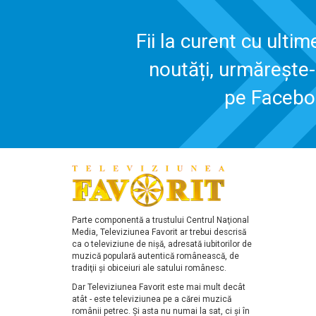
Fii la curent cu ultim
noutăți, urmărește
pe Faceb
Parte componentă a trustului Centrul Naţional
Media, Televiziunea Favorit ar trebui descrisă
ca o televiziune de nişă, adresată iubitorilor de
muzică populară autentică românească, de
tradiţii şi obiceiuri ale satului românesc.
Dar Televiziunea Favorit este mai mult decât
atât - este televiziunea pe a cărei muzică
românii petrec. Şi asta nu numai la sat, ci şi în