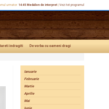
amul urmator:
14:45
Medalion de interpret
|
Vezi tot programul
tareti
indragiti
De vorba
cu oameni dragi
Ianuarie
Februarie
Martie
Aprilie
Mai
Iunie