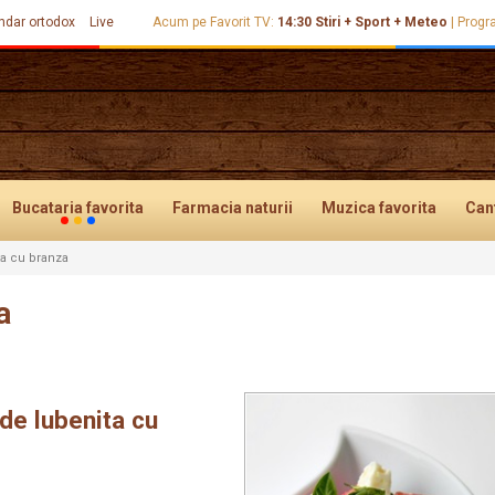
ndar ortodox
Live
Acum pe Favorit TV:
14:30
Stiri + Sport + Meteo
|
Progr
Bucataria
favorita
Farmacia
naturii
Muzica
favorita
Can
ta cu branza
a
de lubenita cu