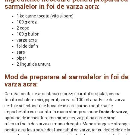
sarmalelor in foi de varza acra:
1 kg carne tocata (vita si porc)
100 g orez
2 cepe
100 g bulion
varza acra
foi de dafin
sare
piper
2 linguri de untura
Mod de preparare al sarmalelor in foi de
varza acra:
Carnea tocata se amesteca cu orezul curatat si spalat, ceapa
tocata cubulete mici, piperul, sarea si 100 ml apa. Foile de varza
se taie selectandu-se bucatile in care carnea poate sa fie
impachetata cu usurinta. In mana stanga se pune
foaia de varza
,
aproape de incheietura mainii se aseaza putina carne si se
ruleaza foaia de varza cu mana dreapta. Mana stanga se strange
pentru a nu lasa sa se desfaca tubul de varza, iar cu degetele de la