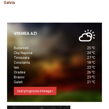
Salvia
VREMEA AZI
o
Bucuresti
25
C
o
Cluj-Napoca
24
C
o
Timisoara
27
C
o
Constanta
18
C
o
Iasi
23
C
o
Oradea
26
C
o
Brasov
23
C
o
Galati
21
C
vezi prognoza inteaga