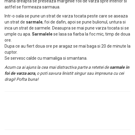
mana dreapta se preseaza marginile foii de varza spre interior si
astfel se formeaza sarmaua.
Intr-o oala se pune un strat de varza tocata peste care se aseaza
un strat de
sarmale
, foi de dafin, apoi se pune bulionul, untura si
inca un strat de sarmele. Deasupra se mai pune varza tocata si se
umple cu apa.
Sarmalele
se lasa sa fiarba la foc mic, timp de doua
ore.
Dupa ce au fiert doua ore pe aragaz se mai baga si 20 de minute la
cuptor.
Se servesc calde cu mamaliga si smantana.
Acum ca ai ajuns la cea mai distractiva parte a retetei de
sarmale in
foi de varza acra,
o poti savura linistit singur sau impreuna cu cei
dragi! Pofta buna!