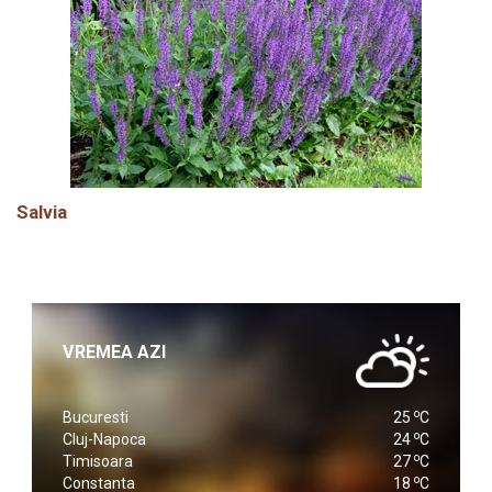
Salvia
VREMEA AZI
o
Bucuresti
25
C
o
Cluj-Napoca
24
C
o
Timisoara
27
C
o
Constanta
18
C