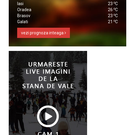
o
Iasi
23
C
o
Oradea
26
C
o
Brasov
23
C
o
Galati
21
C
vezi prognoza inteaga