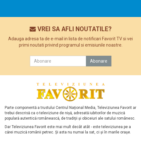
VREI SA AFLI NOUTATILE?
Adauga adresa ta de e-mail in lista de notificari Favorit TV si vei
primi noutati privind programul si emisiunile noastre.
Parte componentă a trustului Centrul Naţional Media, Televiziunea Favorit ar
trebui descrisă ca o televiziune de nişă, adresată iubitorilor de muzică
populară autentică românească, de tradiţii şi obiceiuri ale satului românesc.
Dar Televiziunea Favorit este mai mult decât atât - este televiziunea pe a
cărei muzică românii petrec. Şi asta nu numai la sat, ci şi în marile oraşe.