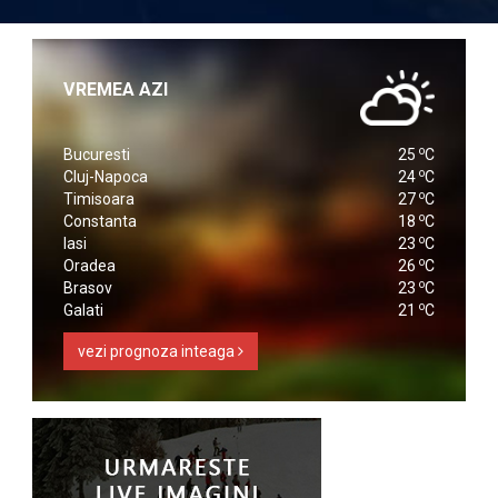
VREMEA AZI
o
Bucuresti
25
C
o
Cluj-Napoca
24
C
o
Timisoara
27
C
o
Constanta
18
C
o
Iasi
23
C
o
Oradea
26
C
o
Brasov
23
C
o
Galati
21
C
vezi prognoza inteaga