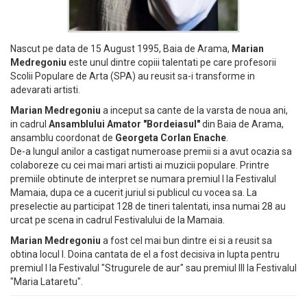
Nascut pe data de 15 August 1995, Baia de Arama,
Marian
Medregoniu
este unul dintre copiii talentati pe care profesorii
Scolii Populare de Arta (SPA) au reusit sa-i transforme in
adevarati artisti.
Marian Medregoniu
a inceput sa cante de la varsta de noua ani,
in cadrul
Ansamblului Amator "Bordeiasul"
din Baia de Arama,
ansamblu coordonat de
Georgeta Corlan Enache
.
De-a lungul anilor a castigat numeroase premii si a avut ocazia sa
colaboreze cu cei mai mari artisti ai muzicii populare. Printre
premiile obtinute de interpret se numara premiul I la Festivalul
Mamaia, dupa ce a cucerit juriul si publicul cu vocea sa. La
preselectie au participat 128 de tineri talentati, insa numai 28 au
urcat pe scena in cadrul Festivalului de la Mamaia.
Marian Medregoniu
a fost cel mai bun dintre ei si a reusit sa
obtina locul I. Doina cantata de el a fost decisiva in lupta pentru
premiul I la Festivalul "Strugurele de aur" sau premiul III la Festivalul
"Maria Lataretu".