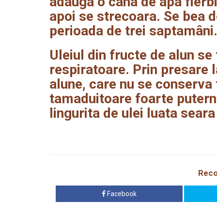
adauga o cana de apa fierbi
apoi se strecoara. Se bea de
perioada de trei saptamâni
Uleiul din fructe de alun se
respiratoare. Prin presare l
alune, care nu se conserva 
tamaduitoare foarte puter
lingurita de ulei luata seara
Reco
Facebook