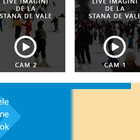
ele
-ne
ook