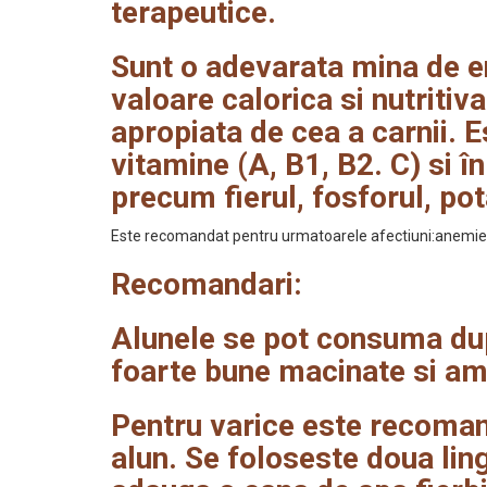
terapeutice.
Sunt o adevarata mina de e
valoare calorica si nutritiv
apropiata de cea a carnii. E
vitamine (A, B1, B2. C) si î
precum fierul, fosforul, pot
Este recomandat pentru urmatoarele afectiuni:anemie, di
Recomandari:
Alunele se pot consuma dup
foarte bune macinate si am
Pentru varice este recomand
alun. Se foloseste doua lin