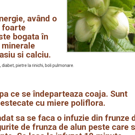
nergie, având o
a foarte
ste bogata în
n minerale
asiu si calciu.
abet, pietre la rinichi, boli pulmonare.
a ce se îndeparteaza coaja. Sunt
estecate cu miere poliflora.
at sa se faca o infuzie din frunze 
gurite de frunza de alun peste care 