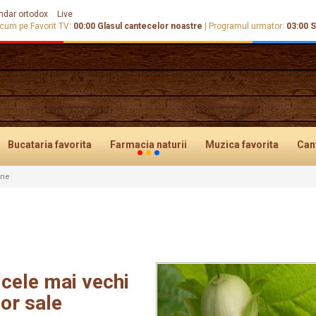
ndar ortodox
Live
cum pe Favorit TV:
00:00
Glasul cantecelor noastre
|
Programul urmator:
03:00
S
Bucataria
favorita
Farmacia
naturii
Muzica
favorita
Can
une
 cele mai vechi
lor sale