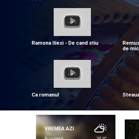
Ramona Iliesi - De cand stiu
Remus 
de mic
Ca romanul
Steau
VREMEA AZI
o
Bucuresti
25
C