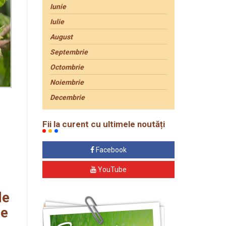
Iunie
Iulie
August
Septembrie
Octombrie
Noiembrie
Decembrie
Fii la curent cu ultimele noutăți
Facebook
YouTube
de
se