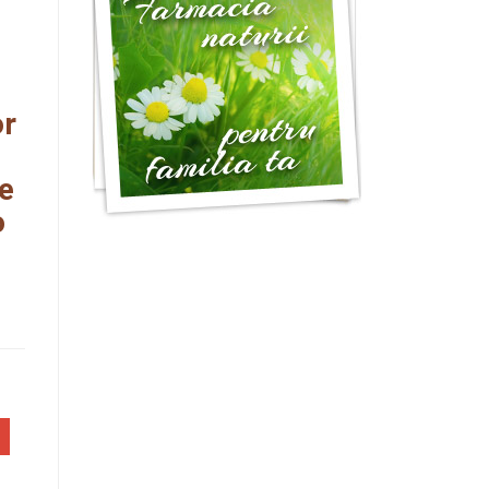
or
te
o