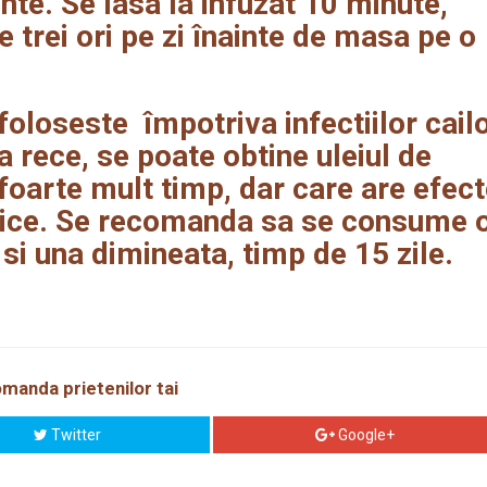
nte. Se lasa la infuzat 10 minute,
 trei ori pe zi înainte de masa pe o
.
 foloseste împotriva infectiilor cail
a rece, se poate obtine uleiul de
foarte mult timp, dar care are efec
nice. Se recomanda sa se consume 
 si una dimineata, timp de 15 zile.
manda prietenilor tai
Twitter
Google+