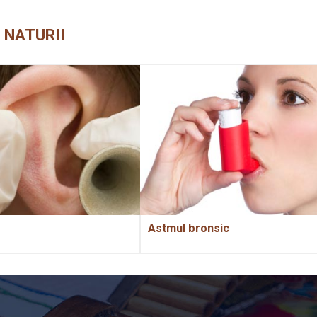
 NATURII
Astmul bronsic