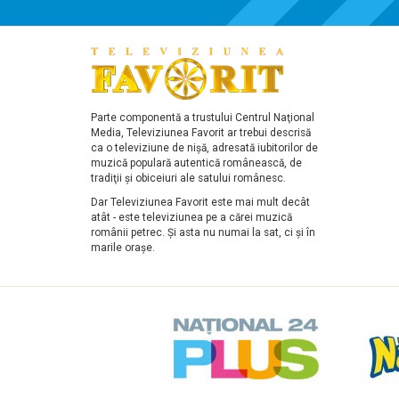
Parte componentă a trustului Centrul Naţional
Media, Televiziunea Favorit ar trebui descrisă
ca o televiziune de nişă, adresată iubitorilor de
muzică populară autentică românească, de
tradiţii şi obiceiuri ale satului românesc.
Dar Televiziunea Favorit este mai mult decât
atât - este televiziunea pe a cărei muzică
românii petrec. Şi asta nu numai la sat, ci şi în
marile oraşe.