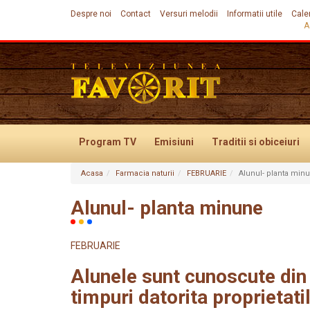
Despre noi
Contact
Versuri melodii
Informatii utile
Cale
A
Program TV
Emisiuni
Traditii
si obiceiuri
Acasa
Farmacia naturii
FEBRUARIE
Alunul- planta min
Evenimente
Alunul- planta minune
FEBRUARIE
Alunele sunt cunoscute din
timpuri datorita proprietati