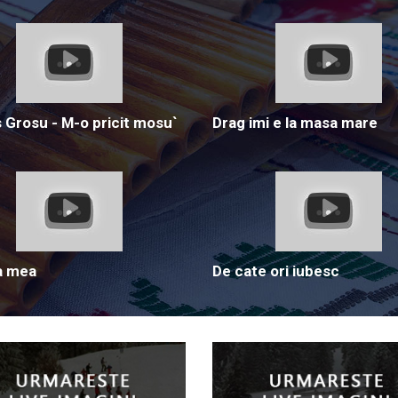
Grosu - M-o pricit mosu`
Drag imi e la masa mare
a mea
De cate ori iubesc