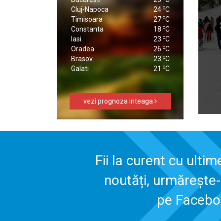
o
Cluj-Napoca
24
C
o
Timisoara
27
C
o
Constanta
18
C
o
Iasi
23
C
o
Oradea
26
C
o
Brasov
23
C
o
Galati
21
C
vezi prognoza inteaga
Fii la curent cu ultim
noutăți, urmărește
pe Faceb