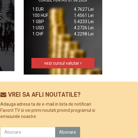
CURSUL PENTRU 07.08.2026
1 EUR
4.7627 Lei
100 HUF
1.4561 Lei
1 GBP
5.4233 Lei
1 USD
4.2726 Lei
1 CHF
4.2298 Lei
vezi cursul valutar
VREI SA AFLI NOUTATILE?
Adauga adresa ta de e-mail in lista de notificari
Favorit TV si vei primi noutati privind programul si
emisiunile noastre.