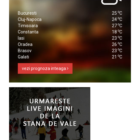
o
Bucuresti
25
C
o
Cluj-Napoca
24
C
o
Timisoara
27
C
o
Constanta
18
C
o
Iasi
23
C
o
Oradea
26
C
o
Brasov
23
C
o
Galati
21
C
vezi prognoza inteaga