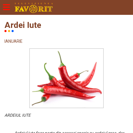
Ardei Iute
IANUARIE
ARDEIUL IUTE
Ardeiul iute face parte din aceeasi specie cu ardeiul gras, dar