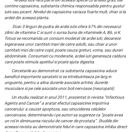
contine capsaicina, substanta chimica responsabila pentru gustul
iute sau picant. Nivelul de capsaicina variaza foarte mult, chiar si la
ardeii din aceeasi planta.
Doar 3 linguri de pudra de ardei iute ofera 67% din necesarul
zilnic de vitamina C si sunt o sursa buna de vitaminele A, B6, si K.
Totusi se recomanda un consum moderat de ardei iuti, deoarece
ingeraraea unor cantitati mari de catre adulti, sau chiar a unor
cantitati mici de catre copii, poate cauza greturi, voma, sau dureri
abdominale. Consumati cu moderatie, ardeii iuti genereaza caldura
care poate stimula apetitul si poate ajuta digestia.
Cercetarile au demonstrat ca substanta capsaicina aduce
beneficii importante sanatatii si se intrebuinteaza pe larg in
unguente, pentru a alina durerile asociate artritei, durerile
musculare si pe cele asociate unor boli nervoase (neuropatii).
Un studiu realizat in anul 2011, prezentat in revista “Infectious
Agents and Cancer” a aratat efectul capsaicinei impotriva
cancerului: a cauzat apoptoza, sau sinuciderea celulelor
canceroase, determinandu-i pe autori sa sugereze ca “poate avea
un rol in diminuarea riscului de cancer de prostata”. Studiile din
aceeasi revista au demonstrate felul in care capsaicina inhiba direct