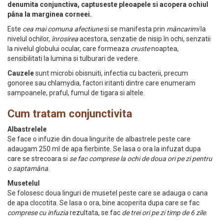
denumita conjunctiva, captuseste pleoapele si acopera ochiul
pâna la marginea corneei.
Este
cea mai comuna afectiune
si se manifesta prin
mâncarimi
la
nivelul ochilor,
înrosirea
acestora, senzatie de nisip în ochi, senzatii
la nivelul globului ocular, care formeaza
cruste
noaptea,
sensibilitati la lumina si tulburari de vedere.
Cauzele
sunt microbi obisnuiti, infectia cu bacterii, precum
gonoree sau chlamydia, factori iritanti dintre care enumeram
sampoanele, praful, fumul de tigara si altele.
Cum tratam conjunctivita
Albastrelele
Se face o infuzie din doua lingurite de albastrele peste care
adaugam 250 ml de apa fierbinte. Se lasa o ora la infuzat dupa
care se strecoara si
se fac comprese la ochi de doua ori pe zi pentru
o saptamâna
.
Musetelul
Se folosesc doua linguri de musetel peste care se adauga o cana
de apa clocotita. Se lasa o ora, bine acoperita dupa care se fac
comprese cu infuzia
rezultata, se fac
de trei ori pe zi timp de 6 zile
.