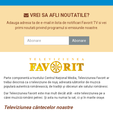
VREI SA AFLI NOUTATILE?
Adauga adresa ta de e-mail in lista de notificari Favorit TV si vei
primi noutati privind programul si emisiunile noastre.
Parte componentă a trustului Centrul Naţional Media, Televiziunea Favorit ar
trebui descrisă ca o televiziune de nişă, adresată iubitorilor de muzică
populară autentică românească, de tradiţii şi obiceiuri ale satului românesc.
Dar Televiziunea Favorit este mai mult decât atât - este televiziunea pe a
cărei muzică românii petrec. Şi asta nu numai la sat, ci şi în marile oraşe.
Televiziunea cântecelor noastre