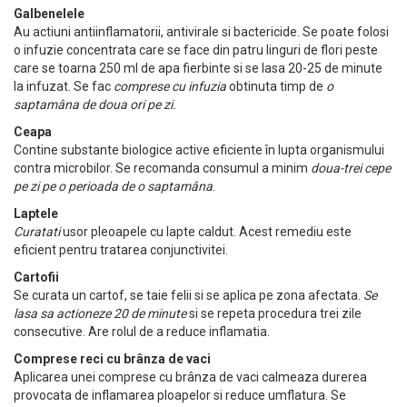
Galbenelele
Au actiuni antiinflamatorii, antivirale si bactericide. Se poate folosi
o infuzie concentrata care se face din patru linguri de flori peste
care se toarna 250 ml de apa fierbinte si se lasa 20-25 de minute
la infuzat. Se fac
comprese cu infuzia
obtinuta timp de
o
saptamâna de doua ori pe zi.
Ceapa
Contine substante biologice active eficiente în lupta organismului
contra microbilor. Se recomanda consumul a minim
doua-trei cepe
pe zi pe o perioada de o saptamâna
.
Laptele
Curatati
usor pleoapele cu lapte caldut. Acest remediu este
eficient pentru tratarea conjunctivitei.
Cartofii
Se curata un cartof, se taie felii si se aplica pe zona afectata.
Se
lasa sa actioneze 20 de minute
si se repeta procedura trei zile
consecutive. Are rolul de a reduce inflamatia.
Comprese reci cu brânza de vaci
Aplicarea unei comprese cu brânza de vaci calmeaza durerea
provocata de inflamarea ploapelor si reduce umflatura. Se