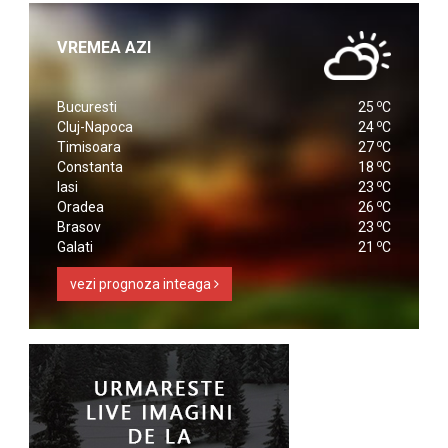
VREMEA AZI
o
Bucuresti
25
C
o
Cluj-Napoca
24
C
o
Timisoara
27
C
o
Constanta
18
C
o
Iasi
23
C
o
Oradea
26
C
o
Brasov
23
C
o
Galati
21
C
vezi prognoza inteaga