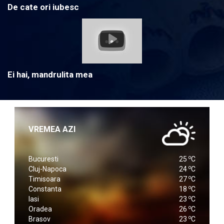
De cate ori iubesc
Ei hai, mandrulita mea
VREMEA AZI
o
Bucuresti
25
C
o
Cluj-Napoca
24
C
o
Timisoara
27
C
o
Constanta
18
C
o
Iasi
23
C
o
Oradea
26
C
o
Brasov
23
C