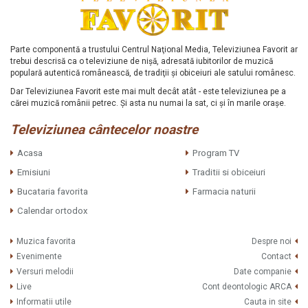
Parte componentă a trustului Centrul Naţional Media, Televiziunea Favorit ar
trebui descrisă ca o televiziune de nişă, adresată iubitorilor de muzică
populară autentică românească, de tradiţii şi obiceiuri ale satului românesc.
Dar Televiziunea Favorit este mai mult decât atât - este televiziunea pe a
cărei muzică românii petrec. Şi asta nu numai la sat, ci şi în marile oraşe.
Televiziunea cântecelor noastre
Acasa
Program TV
Emisiuni
Traditii si obiceiuri
Bucataria favorita
Farmacia naturii
Calendar ortodox
Muzica favorita
Despre noi
Evenimente
Contact
Versuri melodii
Date companie
Live
Cont deontologic ARCA
Informatii utile
Cauta in site