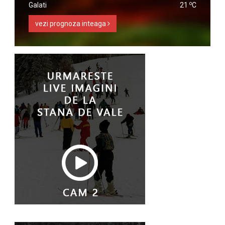
o
Galati
21
C
vezi prognoza inteaga