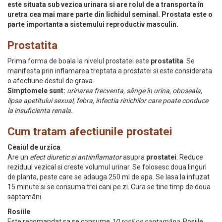
este situata sub vezica urinara si are rolul de a transporta în
uretra cea mai mare parte din lichidul seminal. Prostata este o
parte importanta a sistemului reproductiv masculin.
Prostatita
Prima forma de boala la nivelul prostatei este
prostatita
. Se
manifesta prin inflamarea treptata a prostatei si este considerata
o afectiune destul de grava.
Simptomele sunt
:
urinarea frecventa, sânge în urina, oboseala,
lipsa apetitului sexual, febra, infectia rinichilor care poate conduce
la insuficienta renala.
Cum tratam afectiunile prostatei
Ceaiul de urzica
Are un
efect diuretic si antiinflamator
asupra
prostatei
. Reduce
reziduul vezical si creste volumul urinar. Se folosesc doua linguri
de planta, peste care se adauga 250 ml de apa. Se lasa la infuzat
15 minute si se consuma trei cani pe zi. Cura se tine timp de doua
saptamâni.
Rosiile
Este recomandat sa se consume
10 rosii pe saptamâna
. Rosiile