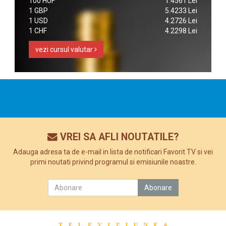
100 HUF
1.4561 Lei
1 GBP
5.4233 Lei
1 USD
4.2726 Lei
1 CHF
4.2298 Lei
vezi cursul valutar
VREI SA AFLI NOUTATILE?
Adauga adresa ta de e-mail in lista de notificari Favorit TV si vei
primi noutati privind programul si emisiunile noastre.