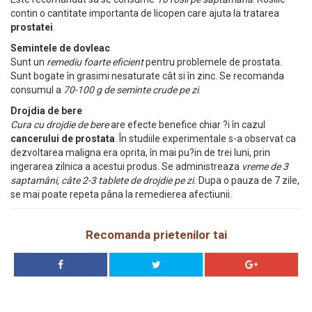
contin o cantitate importanta de licopen care ajuta la tratarea
prostatei
.
Semintele de dovleac
Sunt un
remediu foarte eficient
pentru problemele de prostata.
Sunt bogate în grasimi nesaturate cât si în zinc. Se recomanda
consumul a
70-100 g de seminte crude pe zi
.
Drojdia de bere
Cura cu drojdie de bere
are efecte benefice chiar ?i în cazul
cancerului de prostata
. În studiile experimentale s-a observat ca
dezvoltarea maligna era oprita, în mai pu?in de trei luni, prin
ingerarea zilnica a acestui produs. Se administreaza
vreme de 3
saptamâni, câte 2-3 tablete de drojdie pe zi.
Dupa o pauza de 7 zile,
se mai poate repeta pâna la remedierea afectiunii.
Recomanda prietenilor tai