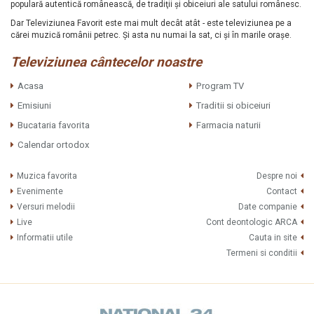
populară autentică românească, de tradiţii şi obiceiuri ale satului românesc.
Dar Televiziunea Favorit este mai mult decât atât - este televiziunea pe a
cărei muzică românii petrec. Şi asta nu numai la sat, ci şi în marile oraşe.
Televiziunea cântecelor noastre
Acasa
Program TV
Emisiuni
Traditii si obiceiuri
Bucataria favorita
Farmacia naturii
Calendar ortodox
Muzica favorita
Despre noi
Evenimente
Contact
Versuri melodii
Date companie
Live
Cont deontologic ARCA
Informatii utile
Cauta in site
Termeni si conditii