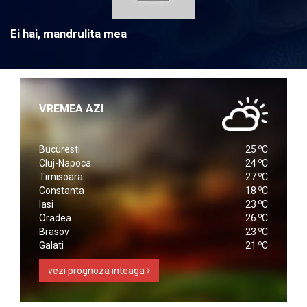
Ei hai, mandrulita mea
VREMEA AZI
o
Bucuresti
25
C
o
Cluj-Napoca
24
C
o
Timisoara
27
C
o
Constanta
18
C
o
Iasi
23
C
o
Oradea
26
C
o
Brasov
23
C
o
Galati
21
C
vezi prognoza inteaga