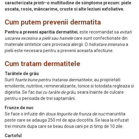
caracterizata printr-o multitudine de simptome precum: piele
uscata, rosie, mâncarime, cruste si alte leziuni exfoliative.
Cum putem prevenii dermatita
Pentru a preveni aparitia dermatitei
, este recomandat sa
evitati
uscarea excesiva a pielii sau hainele
care sunt confectionate din
materiale sintetice care provoaca alergii. O
hidratare intensiva
a
pielii este necesara pentru a prevenii aceasta afectiune.
Cum tratam dermatitele
Tarâtele de grâu
Sunt
foarte bune pentru tratarea dermatitelor
, au proprietati
emoliente, nutritive, remineralizante, tonice si totodata regleaza si
digestia. Se fac
bai cu tarâte de grâu
, seara înainte de culcare
pentru o perioada de trei saptamâni.
Frunze de nuc
Se face o infuzie din
doua lingurite de frunza de nuc
maruntita
peste care se adauga 250 ml de apa clocotita. Se lasa la infuzat
trei minute dupa care se beau doua cani pe zi timp de 10 zile.
Cartoful