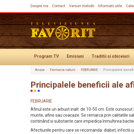
Despre noi
Contact
Versuri melodii
Informatii utile
Cale
Program TV
Emisiuni
Traditii
si obiceiuri
Acasa
Farmacia naturii
FEBRUARIE
Principalele benefic
Evenimente
Principalele beneficii ale af
FEBRUARIE
Afinul este un arbust inalt de 10-50 cm. Este cunoscut 
munte, afine sau coacaze. Se remarca prin calitatile sa
continând si substante care impiedica înmultirea bacteri
Afectiunile pentru care se recomanda: diabet, infectii 