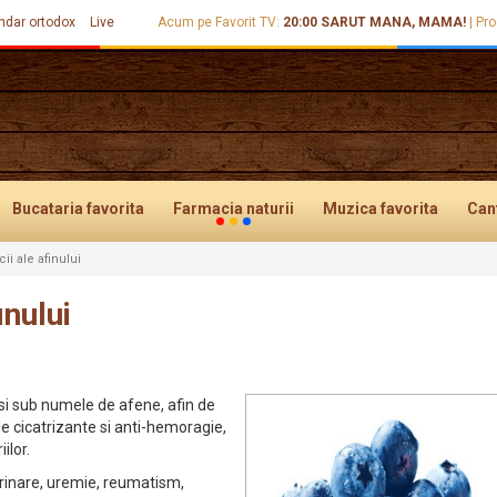
ndar ortodox
Live
Acum pe Favorit TV:
20:00
SARUT MANA, MAMA!
|
Pro
Bucataria
favorita
Farmacia
naturii
Muzica
favorita
Can
ii ale afinului
inului
si sub numele de afene, afin de
le cicatrizante si anti-hemoragie,
ilor.
urinare, uremie, reumatism,