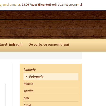
gramul urmator:
23:00
Favoritii sunteti voi
|
Vezi tot programul
tareti
indragiti
De vorba
cu oameni dragi
Ianuarie
Februarie
Martie
Aprilie
Mai
Iunie