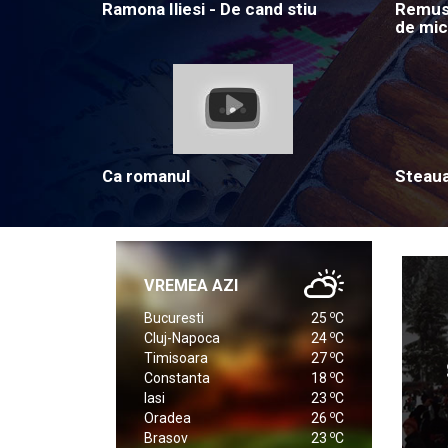
Ramona Iliesi - De cand stiu
Remus 
de mic
Ca romanul
Steau
VREMEA AZI
o
Bucuresti
25
C
o
Cluj-Napoca
24
C
o
Timisoara
27
C
o
Constanta
18
C
o
Iasi
23
C
o
Oradea
26
C
o
Brasov
23
C