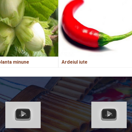
planta minune
Ardeiul iute