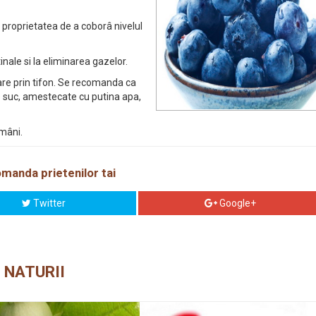
e proprietatea de a coborâ nivelul
inale si la eliminarea gazelor.
rare prin tifon. Se recomanda ca
de suc, amestecate cu putina apa,
mâni.
manda prietenilor tai
Twitter
Google+
 NATURII