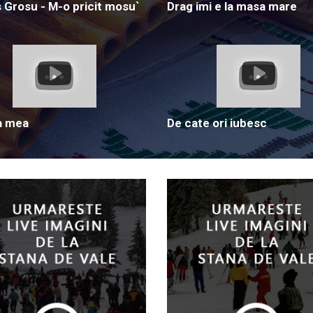
Grosu - M-o pricit mosu`
Drag imi e la masa mare
a mea
De cate ori iubesc