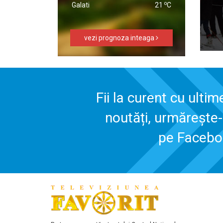
o
Galati
21
C
vezi prognoza inteaga
Fii la curent cu ultim
noutăți, urmărește
pe Faceb