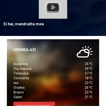
Ei hai, mandrulita mea
VREMEA AZI
o
Bucuresti
25
C
o
Cluj-Napoca
24
C
o
Timisoara
27
C
o
Constanta
18
C
o
Iasi
23
C
o
Oradea
26
C
o
Brasov
23
C
o
Galati
21
C
vezi prognoza inteaga