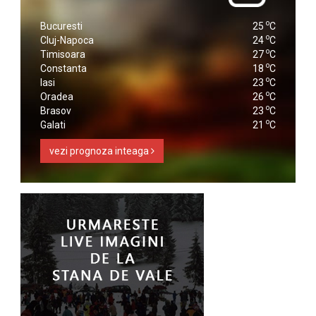
o
Bucuresti
25
C
o
Cluj-Napoca
24
C
o
Timisoara
27
C
o
Constanta
18
C
o
Iasi
23
C
o
Oradea
26
C
o
Brasov
23
C
o
Galati
21
C
vezi prognoza inteaga