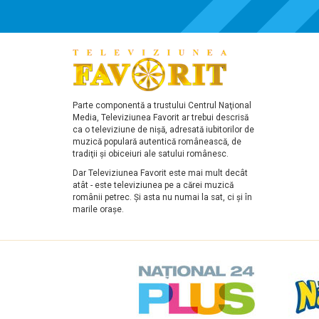
Parte componentă a trustului Centrul Naţional
Media, Televiziunea Favorit ar trebui descrisă
ca o televiziune de nişă, adresată iubitorilor de
muzică populară autentică românească, de
tradiţii şi obiceiuri ale satului românesc.
Dar Televiziunea Favorit este mai mult decât
atât - este televiziunea pe a cărei muzică
românii petrec. Şi asta nu numai la sat, ci şi în
marile oraşe.