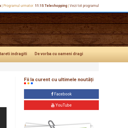
a
|
Programul urmator:
11:15
Teleshopping
|
Vezi tot programul
tareti
indragiti
De vorba
cu oameni dragi
Fii la curent cu ultimele noutăți
Facebook
YouTube