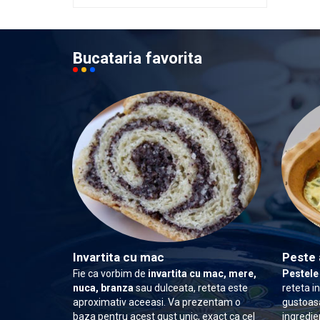
Bucataria favorita
Invartita cu mac
Peste 
Fie ca vorbim de
invartita cu mac, mere,
Pestele
nuca, branza
sau dulceata, reteta este
reteta i
aproximativ aceeasi. Va prezentam o
gustoasa
baza pentru acest gust unic, exact ca cel
ingredie