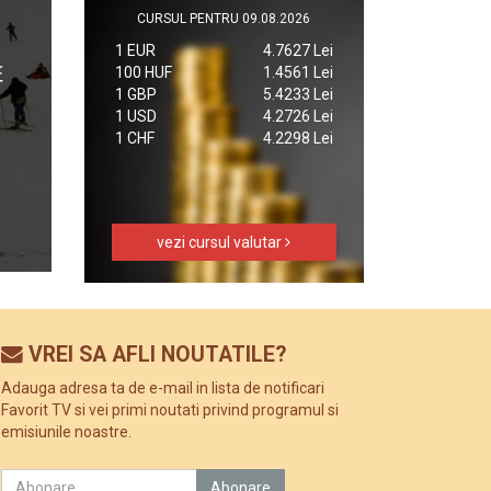
CURSUL PENTRU 09.08.2026
1 EUR
4.7627 Lei
100 HUF
1.4561 Lei
1 GBP
5.4233 Lei
1 USD
4.2726 Lei
1 CHF
4.2298 Lei
vezi cursul valutar
VREI SA AFLI NOUTATILE?
Adauga adresa ta de e-mail in lista de notificari
Favorit TV si vei primi noutati privind programul si
emisiunile noastre.