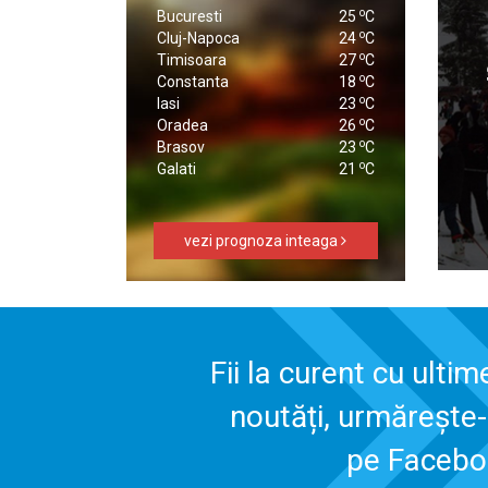
o
Bucuresti
25
C
o
Cluj-Napoca
24
C
o
Timisoara
27
C
o
Constanta
18
C
o
Iasi
23
C
o
Oradea
26
C
o
Brasov
23
C
o
Galati
21
C
vezi prognoza inteaga
Fii la curent cu ultim
noutăți, urmărește
pe Faceb