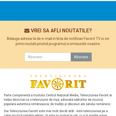
VREI SA AFLI NOUTATILE?
Adauga adresa ta de e-mail in lista de notificari Favorit TV si vei
primi noutati privind programul si emisiunile noastre.
Parte componentă a trustului Centrul Naţional Media, Televiziunea Favorit ar
trebui descrisă ca o televiziune de nişă, adresată iubitorilor de muzică
populară autentică românească, de tradiţii şi obiceiuri ale satului românesc.
Dar Televiziunea Favorit este mai mult decât atât - este televiziunea pe a
cărei muzică românii petrec. Şi asta nu numai la sat, ci şi în marile oraşe.