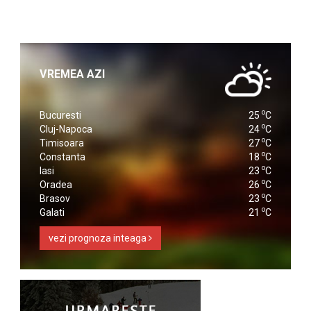
VREMEA AZI
o
Bucuresti
25
C
o
Cluj-Napoca
24
C
o
Timisoara
27
C
o
Constanta
18
C
o
Iasi
23
C
o
Oradea
26
C
o
Brasov
23
C
o
Galati
21
C
vezi prognoza inteaga