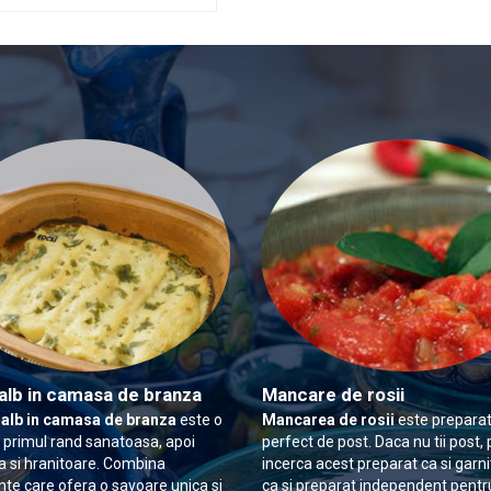
alb in camasa de branza
Mancare de rosii
 alb in camasa de branza
este o
Mancarea de rosii
este preparat
n primul rand sanatoasa, apoi
perfect de post. Daca nu tii post, 
 si hranitoare. Combina
incerca acest preparat ca si garn
nte care ofera o savoare unica si
ca si preparat independent pentr