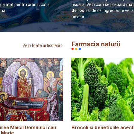
ala atat pentru pranz, cat si
usoara. Vezi cum se prepara
man
ina.
de rosii
si de ce ingrediente vei 
nevoie.
Farmacia naturii
Vezi toate articolele
rea Maicii Domnului sau
Brocoli si beneficiile acest
 Marie