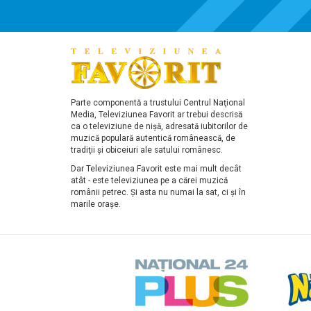
Parte componentă a trustului Centrul Naţional
Media, Televiziunea Favorit ar trebui descrisă
ca o televiziune de nişă, adresată iubitorilor de
muzică populară autentică românească, de
tradiţii şi obiceiuri ale satului românesc.
Dar Televiziunea Favorit este mai mult decât
atât - este televiziunea pe a cărei muzică
românii petrec. Şi asta nu numai la sat, ci şi în
marile oraşe.