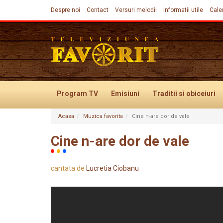
Despre noi
Contact
Versuri melodii
Informatii utile
Cale
Program TV
Emisiuni
Traditii
si obiceiuri
Acasa
Muzica favorita
Cine n-are dor de vale
Evenimente
Cine n-are dor de vale
cantata de
Lucretia Ciobanu