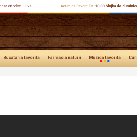
ndar ortodox
Live
Acum pe Favorit TV:
10:00
Slujba de duminic
Bucataria
favorita
Farmacia
naturii
Muzica
favorita
Can