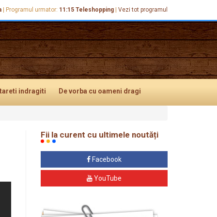
a
|
Programul urmator:
11:15
Teleshopping
|
Vezi tot programul
tareti
indragiti
De vorba
cu oameni dragi
Fii la curent cu ultimele noutăți
Facebook
YouTube