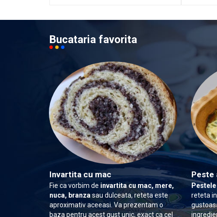
Bucataria favorita
Invartita cu mac
Peste 
Fie ca vorbim de
invartita cu mac, mere,
Pestele
nuca, branza
sau dulceata, reteta este
reteta i
aproximativ aceeasi. Va prezentam o
gustoasa
baza pentru acest gust unic, exact ca cel
ingredie