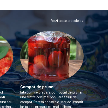
Vezi toate articolele
Compot de prune
ul
Iata cum se prepara
compotul de prune
,
poti
una dintre cele mai populare feluri de
itura sau
compot. Reteta noastra e usor de urmarit
u o cina
iar tu poti prepara cel mai delicios