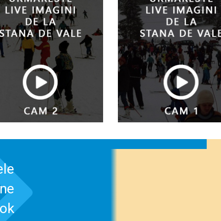
ele
-ne
ook