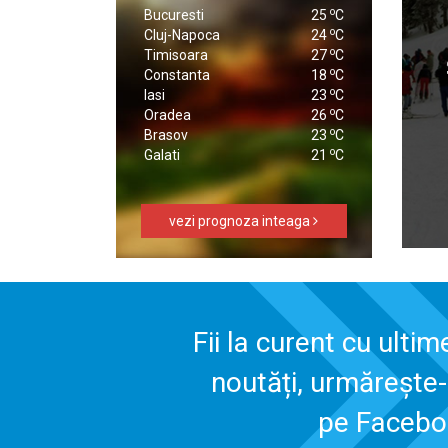
o
Bucuresti
25
C
o
Cluj-Napoca
24
C
o
Timisoara
27
C
o
Constanta
18
C
o
Iasi
23
C
o
Oradea
26
C
o
Brasov
23
C
o
Galati
21
C
vezi prognoza inteaga
Fii la curent cu ultim
noutăți, urmărește
pe Faceb