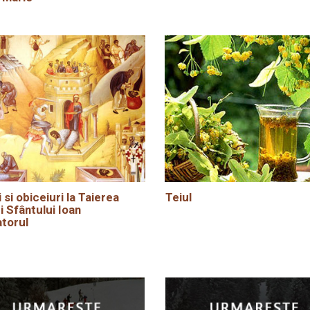
i si obiceiuri la Taierea
Teiul
i Sfântului Ioan
torul