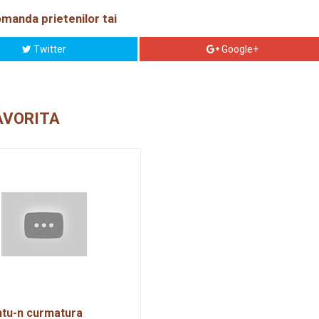
manda prietenilor tai
Twitter
Google+
AVORITA
ntu-n curmatura