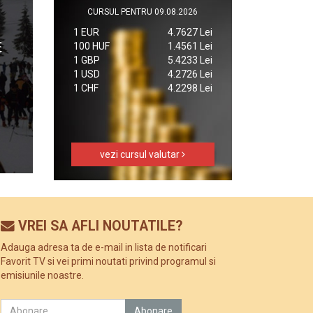
CURSUL PENTRU 09.08.2026
1 EUR
4.7627 Lei
100 HUF
1.4561 Lei
1 GBP
5.4233 Lei
1 USD
4.2726 Lei
1 CHF
4.2298 Lei
vezi cursul valutar
VREI SA AFLI NOUTATILE?
Adauga adresa ta de e-mail in lista de notificari
Favorit TV si vei primi noutati privind programul si
emisiunile noastre.