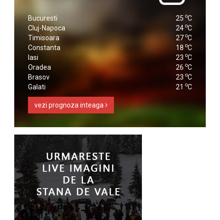
o
Bucuresti
25
C
o
Cluj-Napoca
24
C
o
Timisoara
27
C
o
Constanta
18
C
o
Iasi
23
C
o
Oradea
26
C
o
Brasov
23
C
o
Galati
21
C
vezi prognoza inteaga