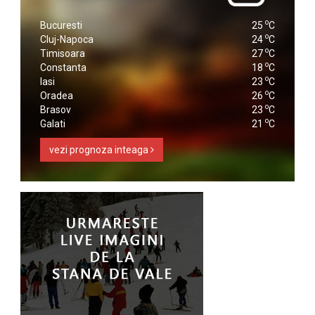
o
Bucuresti
25
C
o
Cluj-Napoca
24
C
o
Timisoara
27
C
o
Constanta
18
C
o
Iasi
23
C
o
Oradea
26
C
o
Brasov
23
C
o
Galati
21
C
vezi prognoza inteaga