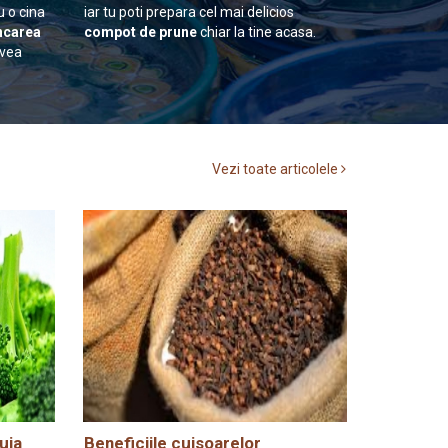
u o cina
iar tu poti prepara cel mai delicios
carea
compot de prune
chiar la tine acasa.
avea
Vezi toate articolele
uia
Beneficiile cuisoarelor