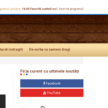
gramul urmator:
16:00
Favoritii sunteti voi
|
Vezi tot programul
tareti
indragiti
De vorba
cu oameni dragi
Fii la curent cu ultimele noutăți
Facebook
YouTube