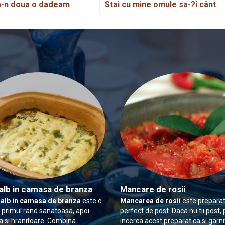
-n doua o dadeam
Stai cu mine omule sa-?i cânt
alb in camasa de branza
Mancare de rosii
 alb in camasa de branza
este o
Mancarea de rosii
este preparat
n primul rand sanatoasa, apoi
perfect de post. Daca nu tii post, 
 si hranitoare. Combina
incerca acest preparat ca si garn