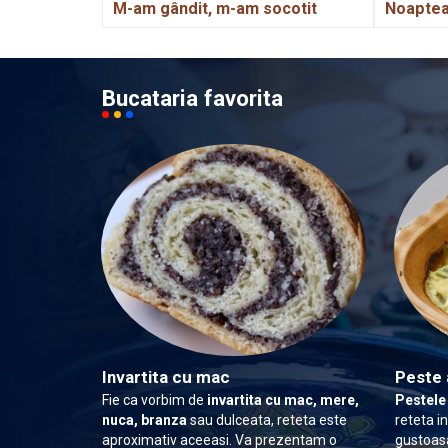
M-am gândit, m-am socotit
Noaptea
Bucataria favorita
Invartita cu mac
Peste 
Fie ca vorbim de
invartita cu mac, mere,
Pestele
nuca, branza
sau dulceata, reteta este
reteta i
aproximativ aceeasi. Va prezentam o
gustoasa