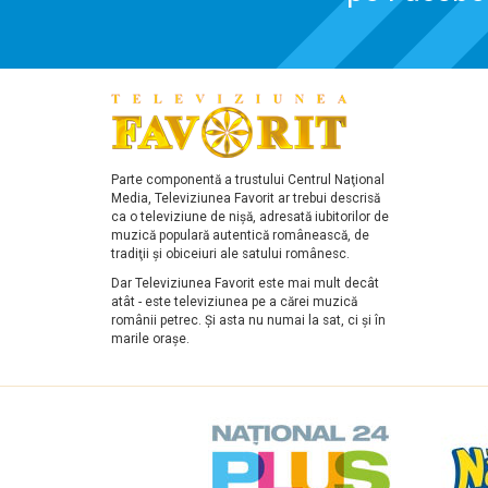
Parte componentă a trustului Centrul Naţional
Media, Televiziunea Favorit ar trebui descrisă
ca o televiziune de nişă, adresată iubitorilor de
muzică populară autentică românească, de
tradiţii şi obiceiuri ale satului românesc.
Dar Televiziunea Favorit este mai mult decât
atât - este televiziunea pe a cărei muzică
românii petrec. Şi asta nu numai la sat, ci şi în
marile oraşe.