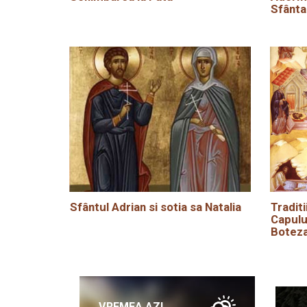
Sfânta
Sfântul Adrian si sotia sa Natalia
Traditi
Capulu
Boteza
VREMEA AZI