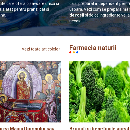
nte care ofera o savoare unica si
ca si preparat independent pentr
ala atat pentru pranz, cat si
usoara. Vezi cum se prepara
man
ina.
de rosii
si de ce ingrediente vei 
nevoie.
Farmacia naturii
Vezi toate articolele
rea Maicii Domnului sau
Brocoli si beneficiile acest