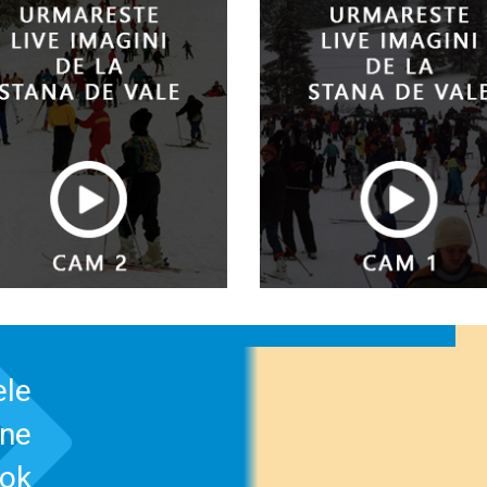
ele
-ne
ook