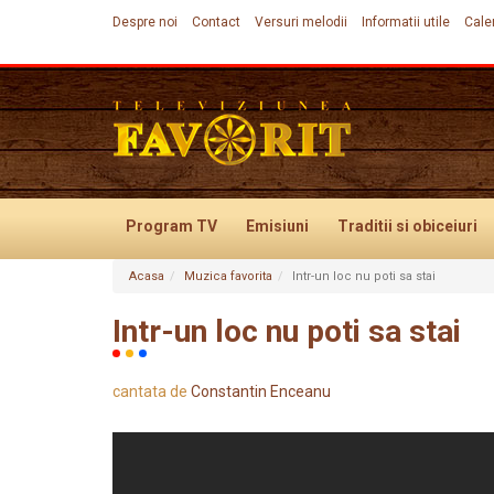
Despre noi
Contact
Versuri melodii
Informatii utile
Cale
Program TV
Emisiuni
Traditii
si obiceiuri
Acasa
Muzica favorita
Intr-un loc nu poti sa stai
Evenimente
Intr-un loc nu poti sa stai
cantata de
Constantin Enceanu