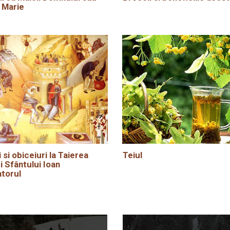
 Marie
i si obiceiuri la Taierea
Teiul
i Sfântului Ioan
torul