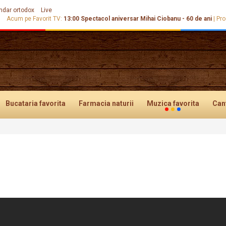
ndar ortodox
Live
Acum pe Favorit TV:
13:00
Spectacol aniversar Mihai Ciobanu - 60 de ani
|
Pro
Bucataria
favorita
Farmacia
naturii
Muzica
favorita
Can