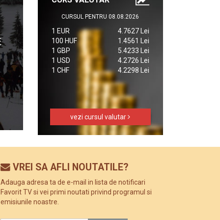
CURSUL PENTRU 08.08.2026
1 EUR
4.7627 Lei
100 HUF
1.4561 Lei
1 GBP
5.4233 Lei
1 USD
4.2726 Lei
1 CHF
4.2298 Lei
vezi cursul valutar
VREI SA AFLI NOUTATILE?
Adauga adresa ta de e-mail in lista de notificari
Favorit TV si vei primi noutati privind programul si
emisiunile noastre.