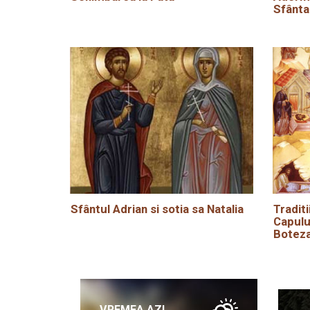
Sfânta
Sfântul Adrian si sotia sa Natalia
Traditi
Capulu
Boteza
VREMEA AZI