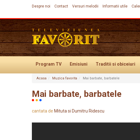
Despre noi
Contact
Versuri melodii
Informatii utile
Cale
Program TV
Emisiuni
Traditii
si obiceiuri
Acasa
Muzica favorita
Mai barbate, barbatele
Evenimente
Mai barbate, barbatele
cantata de
Mituta si Dumitru Ridescu