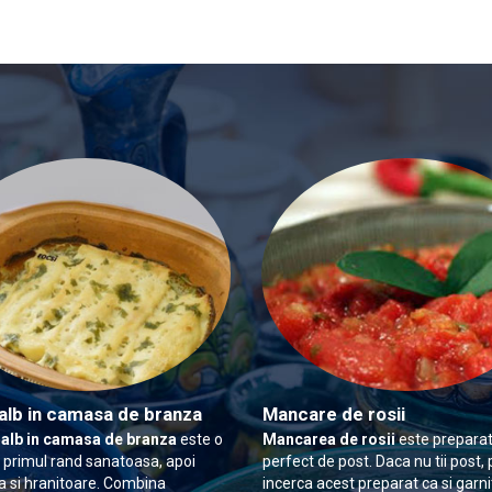
alb in camasa de branza
Mancare de rosii
 alb in camasa de branza
este o
Mancarea de rosii
este preparat
n primul rand sanatoasa, apoi
perfect de post. Daca nu tii post, 
 si hranitoare. Combina
incerca acest preparat ca si garn