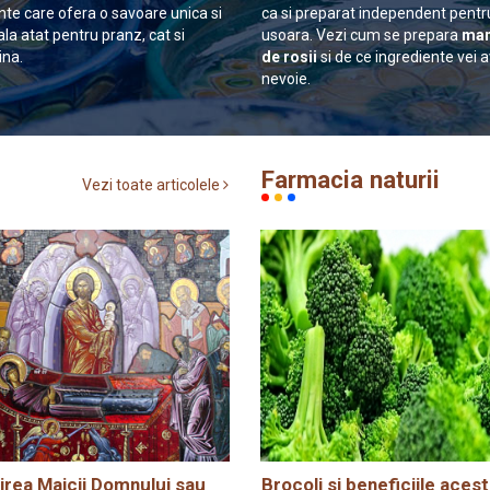
nte care ofera o savoare unica si
ca si preparat independent pentr
ala atat pentru pranz, cat si
usoara. Vezi cum se prepara
man
ina.
de rosii
si de ce ingrediente vei 
nevoie.
Farmacia naturii
Vezi toate articolele
rea Maicii Domnului sau
Brocoli si beneficiile acest