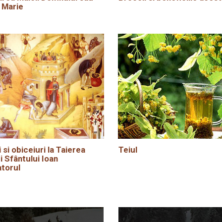
 Marie
i si obiceiuri la Taierea
Teiul
i Sfântului Ioan
torul