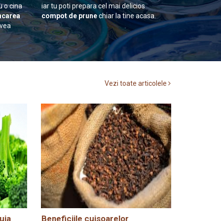
u o cina
iar tu poti prepara cel mai delicios
carea
compot de prune
chiar la tine acasa.
avea
Vezi toate articolele
uia
Beneficiile cuisoarelor