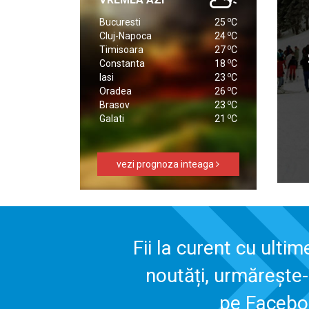
o
Bucuresti
25
C
o
Cluj-Napoca
24
C
o
Timisoara
27
C
o
Constanta
18
C
o
Iasi
23
C
o
Oradea
26
C
o
Brasov
23
C
o
Galati
21
C
vezi prognoza inteaga
Fii la curent cu ultim
noutăți, urmărește
pe Faceb