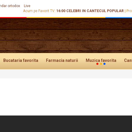
ndar ortodox
Live
Acum pe Favorit TV:
16:00
CELEBRI IN CANTECUL POPULAR
|
Pro
Bucataria
favorita
Farmacia
naturii
Muzica
favorita
Can