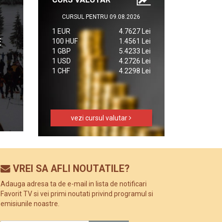
CURSUL PENTRU 09.08.2026
1 EUR
4.7627 Lei
100 HUF
1.4561 Lei
1 GBP
5.4233 Lei
1 USD
4.2726 Lei
1 CHF
4.2298 Lei
vezi cursul valutar
VREI SA AFLI NOUTATILE?
Adauga adresa ta de e-mail in lista de notificari
Favorit TV si vei primi noutati privind programul si
emisiunile noastre.