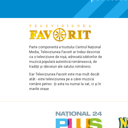
Parte componentă a trustului Centrul Naţional
Media, Televiziunea Favorit ar trebui descrisă
ca o televiziune de nişă, adresată iubitorilor de
muzică populară autentică românească, de
tradiţii şi obiceiuri ale satului românesc.
Dar Televiziunea Favorit este mai mult decât
atât - este televiziunea pe a cărei muzică
românii petrec. Şi asta nu numai la sat, ci şi în
marile oraşe.