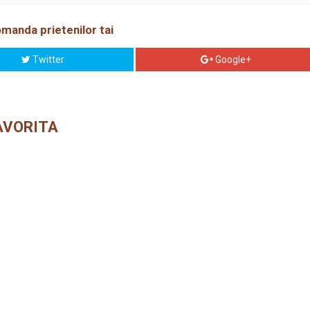
manda prietenilor tai
Twitter
Google+
AVORITA