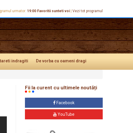
gramul urmator:
19:00
Favoritii sunteti voi
|
Vezi tot programul
tareti
indragiti
De vorba
cu oameni dragi
Fii la curent cu ultimele noutăți
Facebook
YouTube