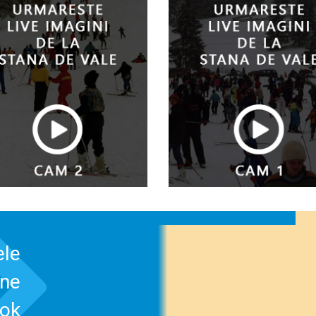
ele
-ne
ook