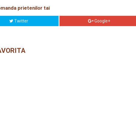
manda prietenilor tai
Twitter
Google+
AVORITA