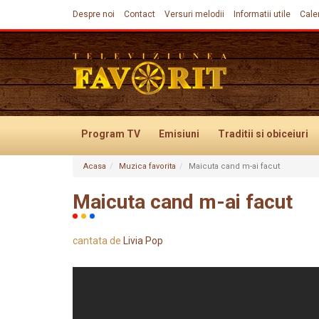
Despre noi
Contact
Versuri melodii
Informatii utile
Cale
Program TV
Emisiuni
Traditii
si obiceiuri
Acasa
Muzica favorita
Maicuta cand m-ai facut
Evenimente
Maicuta cand m-ai facut
cantata de
Livia Pop