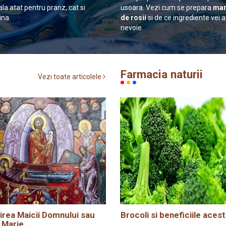
ala atat pentru pranz, cat si
usoara. Vezi cum se prepara
man
ina.
de rosii
si de ce ingrediente vei 
nevoie.
Farmacia naturii
Vezi toate articolele
rea Maicii Domnului sau
Brocoli si beneficiile acest
 Marie