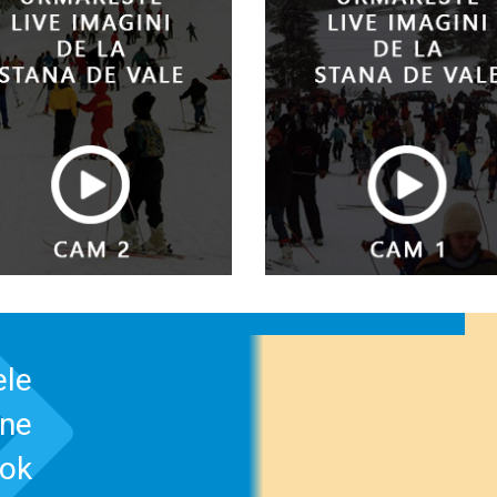
ele
-ne
ook