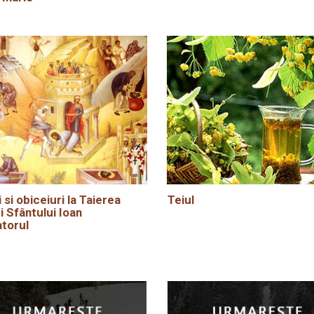
i si obiceiuri la Taierea
Teiul
i Sfântului Ioan
torul