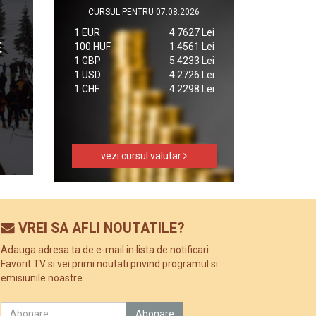
CURSUL PENTRU 07.08.2026
1 EUR
4.7627 Lei
100 HUF
1.4561 Lei
1 GBP
5.4233 Lei
1 USD
4.2726 Lei
1 CHF
4.2298 Lei
vezi cursul valutar
VREI SA AFLI NOUTATILE?
Adauga adresa ta de e-mail in lista de notificari
Favorit TV si vei primi noutati privind programul si
emisiunile noastre.