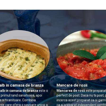
alb in camasa de branza
Mancare de rosii
 alb in camasa de branza
este o
Mancarea de rosii
este preparat
n primul rand sanatoasa, apoi
perfect de post. Daca nu tii post, 
 si hranitoare. Combina
incerca acest preparat ca si garn
nte care ofera o savoare unica si
ca si preparat independent pentr