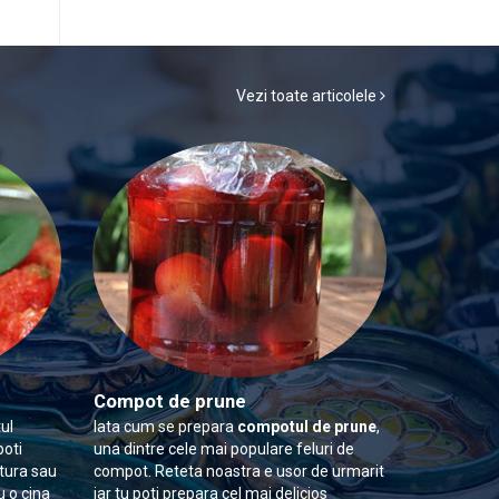
Vezi toate articolele
Compot de prune
ul
Iata cum se prepara
compotul de prune
,
poti
una dintre cele mai populare feluri de
itura sau
compot. Reteta noastra e usor de urmarit
u o cina
iar tu poti prepara cel mai delicios