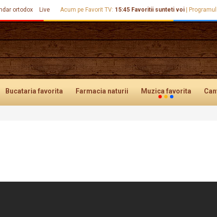
ndar ortodox
Live
Acum pe Favorit TV:
15:45
Favoritii sunteti voi
|
Programul
Bucataria
favorita
Farmacia
naturii
Muzica
favorita
Can