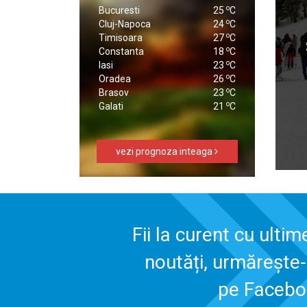
o
Bucuresti
25
C
o
Cluj-Napoca
24
C
o
Timisoara
27
C
o
Constanta
18
C
o
Iasi
23
C
o
Oradea
26
C
o
Brasov
23
C
o
Galati
21
C
vezi prognoza inteaga
Fii la curent cu ultim
noutăți, urmărește
pe Faceb