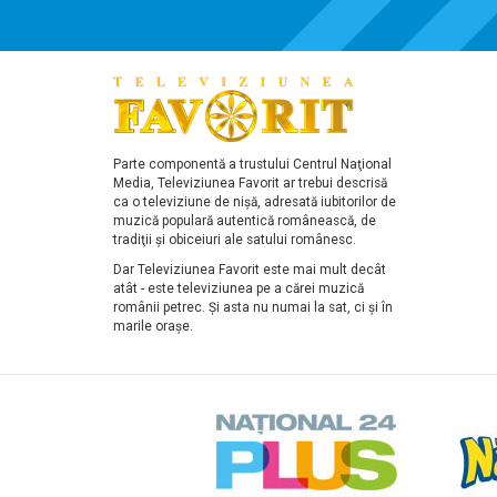
Parte componentă a trustului Centrul Naţional
Media, Televiziunea Favorit ar trebui descrisă
ca o televiziune de nişă, adresată iubitorilor de
muzică populară autentică românească, de
tradiţii şi obiceiuri ale satului românesc.
Dar Televiziunea Favorit este mai mult decât
atât - este televiziunea pe a cărei muzică
românii petrec. Şi asta nu numai la sat, ci şi în
marile oraşe.