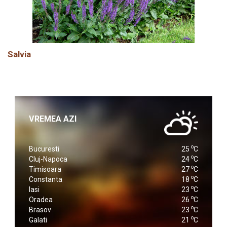
Salvia
VREMEA AZI
o
Bucuresti
25
C
o
Cluj-Napoca
24
C
o
Timisoara
27
C
o
Constanta
18
C
o
Iasi
23
C
o
Oradea
26
C
o
Brasov
23
C
o
Galati
21
C