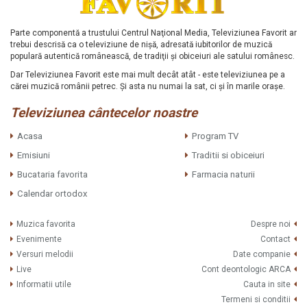
Parte componentă a trustului Centrul Naţional Media, Televiziunea Favorit ar
trebui descrisă ca o televiziune de nişă, adresată iubitorilor de muzică
populară autentică românească, de tradiţii şi obiceiuri ale satului românesc.
Dar Televiziunea Favorit este mai mult decât atât - este televiziunea pe a
cărei muzică românii petrec. Şi asta nu numai la sat, ci şi în marile oraşe.
Televiziunea cântecelor noastre
Acasa
Program TV
Emisiuni
Traditii si obiceiuri
Bucataria favorita
Farmacia naturii
Calendar ortodox
Muzica favorita
Despre noi
Evenimente
Contact
Versuri melodii
Date companie
Live
Cont deontologic ARCA
Informatii utile
Cauta in site
Termeni si conditii