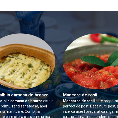
alb in camasa de branza
Mancare de rosii
 alb in camasa de branza
este o
Mancarea de rosii
este preparat
n primul rand sanatoasa, apoi
perfect de post. Daca nu tii post, 
 si hranitoare. Combina
incerca acest preparat ca si garn
nte care ofera o savoare unica si
ca si preparat independent pentr