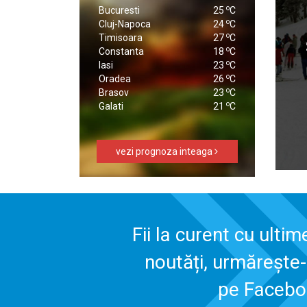
o
Bucuresti
25
C
o
Cluj-Napoca
24
C
o
Timisoara
27
C
o
Constanta
18
C
o
Iasi
23
C
o
Oradea
26
C
o
Brasov
23
C
o
Galati
21
C
vezi prognoza inteaga
Fii la curent cu ultim
noutăți, urmărește
pe Faceb