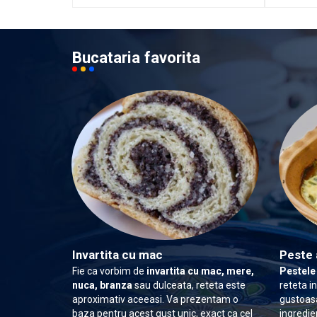
Bucataria favorita
Invartita cu mac
Peste 
Fie ca vorbim de
invartita cu mac, mere,
Pestele
nuca, branza
sau dulceata, reteta este
reteta i
aproximativ aceeasi. Va prezentam o
gustoasa
baza pentru acest gust unic, exact ca cel
ingredie