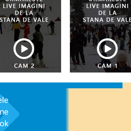
ele
-ne
ook