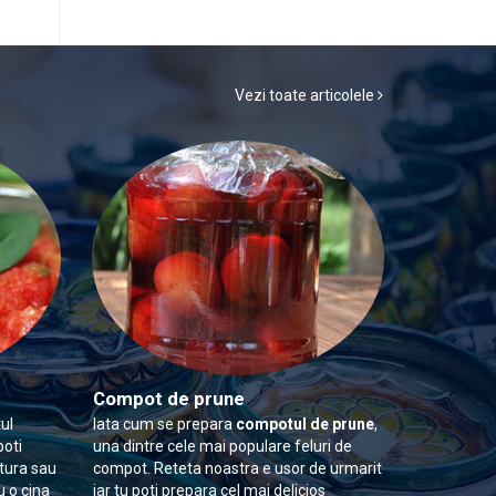
Vezi toate articolele
Compot de prune
ul
Iata cum se prepara
compotul de prune
,
poti
una dintre cele mai populare feluri de
itura sau
compot. Reteta noastra e usor de urmarit
u o cina
iar tu poti prepara cel mai delicios