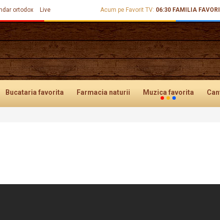
ndar ortodox
Live
Acum pe Favorit TV:
06:30
FAMILIA FAVOR
Bucataria
favorita
Farmacia
naturii
Muzica
favorita
Can