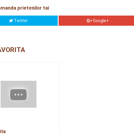
manda prietenilor tai
Twitter
Google+
AVORITA
ita