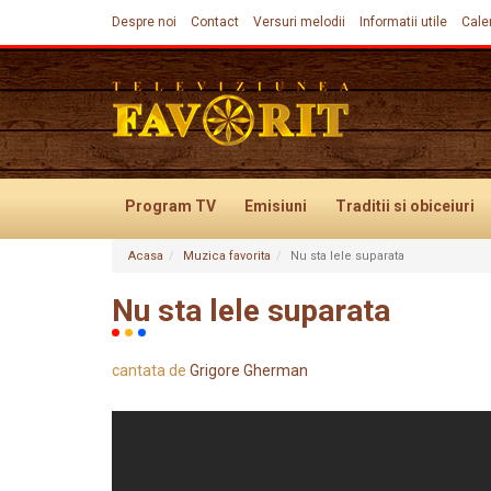
Despre noi
Contact
Versuri melodii
Informatii utile
Cale
Program TV
Emisiuni
Traditii
si obiceiuri
Acasa
Muzica favorita
Nu sta lele suparata
Evenimente
Nu sta lele suparata
cantata de
Grigore Gherman