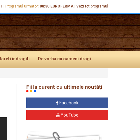
IT
|
Programul urmator:
08:30
EUROFERMA
|
Vezi tot programul
tareti
indragiti
De vorba
cu oameni dragi
Fii la curent cu ultimele noutăți
Facebook
YouTube