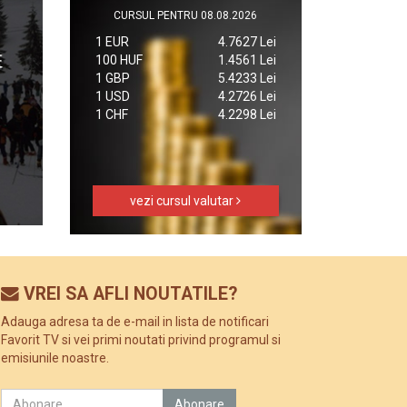
CURSUL PENTRU 08.08.2026
1 EUR
4.7627 Lei
100 HUF
1.4561 Lei
1 GBP
5.4233 Lei
1 USD
4.2726 Lei
1 CHF
4.2298 Lei
vezi cursul valutar
VREI SA AFLI NOUTATILE?
Adauga adresa ta de e-mail in lista de notificari
Favorit TV si vei primi noutati privind programul si
emisiunile noastre.