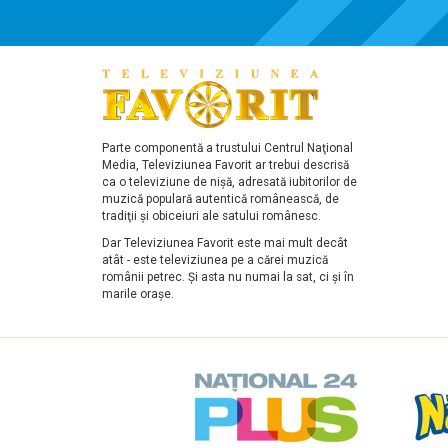
Parte componentă a trustului Centrul Naţional
Media, Televiziunea Favorit ar trebui descrisă
ca o televiziune de nişă, adresată iubitorilor de
muzică populară autentică românească, de
tradiţii şi obiceiuri ale satului românesc.
Dar Televiziunea Favorit este mai mult decât
atât - este televiziunea pe a cărei muzică
românii petrec. Şi asta nu numai la sat, ci şi în
marile oraşe.