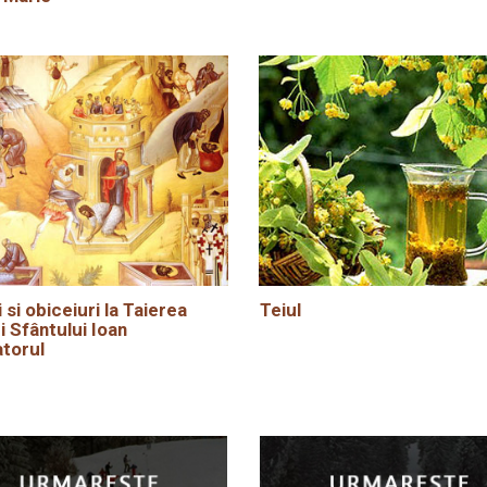
i si obiceiuri la Taierea
Teiul
i Sfântului Ioan
torul