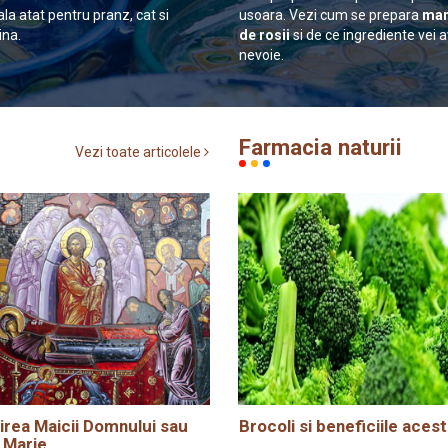
ala atat pentru pranz, cat si
usoara. Vezi cum se prepara
man
ina.
de rosii
si de ce ingrediente vei 
nevoie.
Farmacia naturii
Vezi toate articolele
rea Maicii Domnului sau
Brocoli si beneficiile acest
 Marie