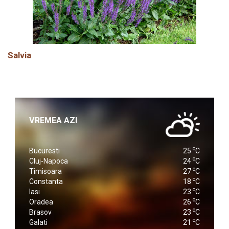
Salvia
VREMEA AZI
o
Bucuresti
25
C
o
Cluj-Napoca
24
C
o
Timisoara
27
C
o
Constanta
18
C
o
Iasi
23
C
o
Oradea
26
C
o
Brasov
23
C
o
Galati
21
C