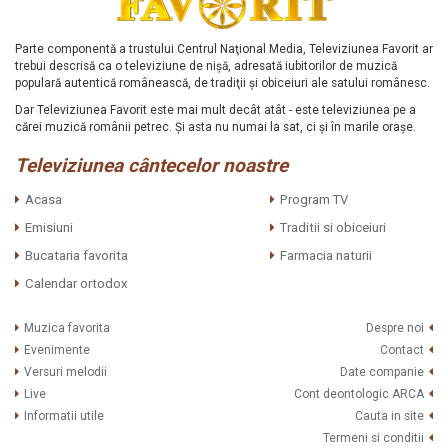
Parte componentă a trustului Centrul Naţional Media, Televiziunea Favorit ar
trebui descrisă ca o televiziune de nişă, adresată iubitorilor de muzică
populară autentică românească, de tradiţii şi obiceiuri ale satului românesc.
Dar Televiziunea Favorit este mai mult decât atât - este televiziunea pe a
cărei muzică românii petrec. Şi asta nu numai la sat, ci şi în marile oraşe.
Televiziunea cântecelor noastre
Acasa
Program TV
Emisiuni
Traditii si obiceiuri
Bucataria favorita
Farmacia naturii
Calendar ortodox
Muzica favorita
Despre noi
Evenimente
Contact
Versuri melodii
Date companie
Live
Cont deontologic ARCA
Informatii utile
Cauta in site
Termeni si conditii