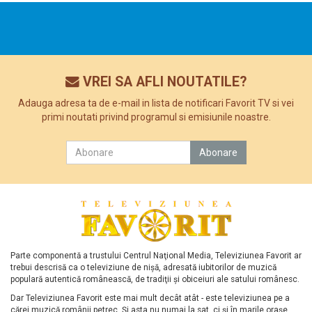
VREI SA AFLI NOUTATILE?
Adauga adresa ta de e-mail in lista de notificari Favorit TV si vei
primi noutati privind programul si emisiunile noastre.
Parte componentă a trustului Centrul Naţional Media, Televiziunea Favorit ar
trebui descrisă ca o televiziune de nişă, adresată iubitorilor de muzică
populară autentică românească, de tradiţii şi obiceiuri ale satului românesc.
Dar Televiziunea Favorit este mai mult decât atât - este televiziunea pe a
cărei muzică românii petrec. Şi asta nu numai la sat, ci şi în marile oraşe.