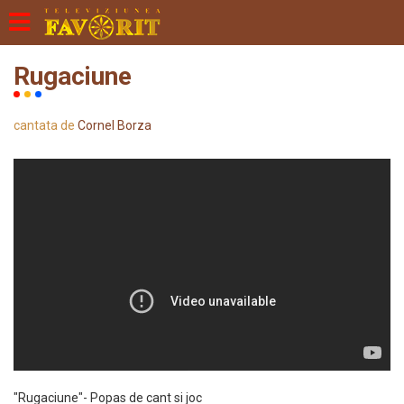
Rugaciune
cantata de
Cornel Borza
"Rugaciune"- Popas de cant si joc