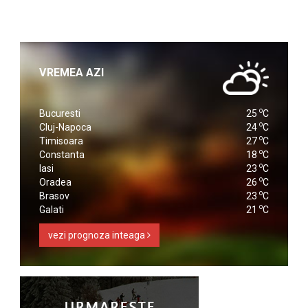
VREMEA AZI
o
Bucuresti
25
C
o
Cluj-Napoca
24
C
o
Timisoara
27
C
o
Constanta
18
C
o
Iasi
23
C
o
Oradea
26
C
o
Brasov
23
C
o
Galati
21
C
vezi prognoza inteaga