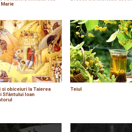
 Marie
i si obiceiuri la Taierea
Teiul
i Sfântului Ioan
torul