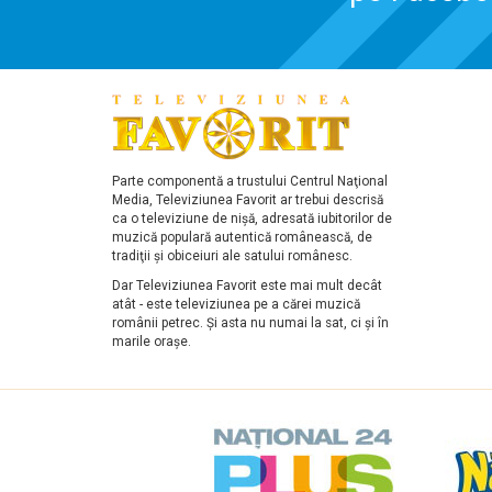
Parte componentă a trustului Centrul Naţional
Media, Televiziunea Favorit ar trebui descrisă
ca o televiziune de nişă, adresată iubitorilor de
muzică populară autentică românească, de
tradiţii şi obiceiuri ale satului românesc.
Dar Televiziunea Favorit este mai mult decât
atât - este televiziunea pe a cărei muzică
românii petrec. Şi asta nu numai la sat, ci şi în
marile oraşe.