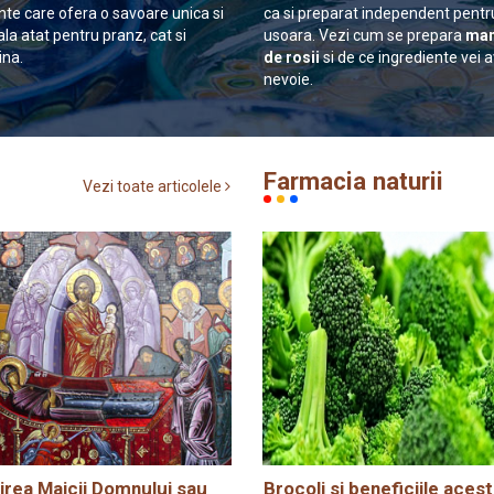
nte care ofera o savoare unica si
ca si preparat independent pentr
ala atat pentru pranz, cat si
usoara. Vezi cum se prepara
man
ina.
de rosii
si de ce ingrediente vei 
nevoie.
Farmacia naturii
Vezi toate articolele
rea Maicii Domnului sau
Brocoli si beneficiile acest