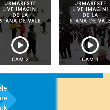
ele
-ne
ook