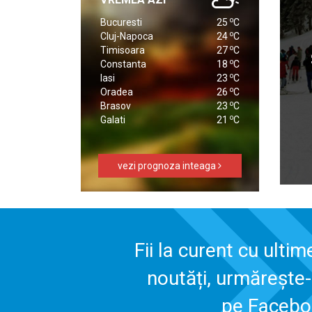
o
Bucuresti
25
C
o
Cluj-Napoca
24
C
o
Timisoara
27
C
o
Constanta
18
C
o
Iasi
23
C
o
Oradea
26
C
o
Brasov
23
C
o
Galati
21
C
vezi prognoza inteaga
Fii la curent cu ultim
noutăți, urmărește
pe Faceb