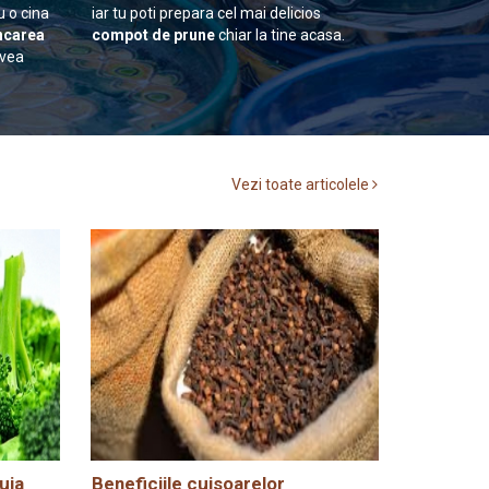
u o cina
iar tu poti prepara cel mai delicios
carea
compot de prune
chiar la tine acasa.
avea
Vezi toate articolele
uia
Beneficiile cuisoarelor