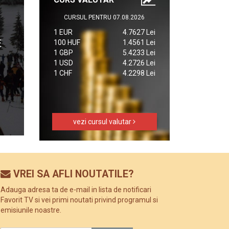
CURSUL PENTRU 07.08.2026
1 EUR
4.7627 Lei
100 HUF
1.4561 Lei
1 GBP
5.4233 Lei
1 USD
4.2726 Lei
1 CHF
4.2298 Lei
vezi cursul valutar
VREI SA AFLI NOUTATILE?
Adauga adresa ta de e-mail in lista de notificari
Favorit TV si vei primi noutati privind programul si
emisiunile noastre.