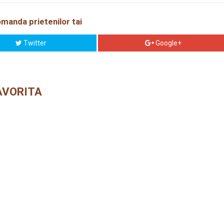
manda prietenilor tai
Twitter
Google+
AVORITA