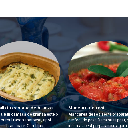
alb in camasa de branza
Mancare de rosii
 alb in camasa de branza
este o
Mancarea de rosii
este preparat
n primul rand sanatoasa, apoi
perfect de post. Daca nu tii post, 
 si hranitoare. Combina
incerca acest preparat ca si garn