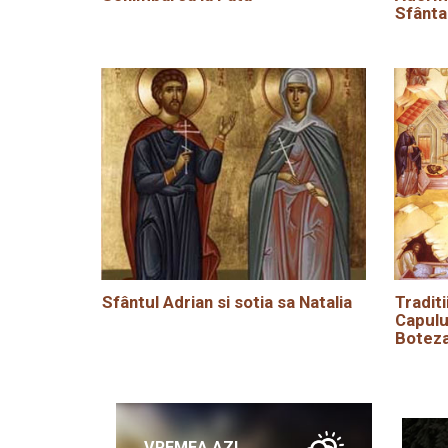
Sfânta
Sfântul Adrian si sotia sa Natalia
Traditi
Capulu
Boteza
VREMEA AZI