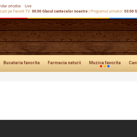
ndar ortodox
Live
cum pe Favorit TV:
00:00
Glasul cantecelor noastre
|
Programul urmator:
03:00
S
Bucataria
favorita
Farmacia
naturii
Muzica
favorita
Can