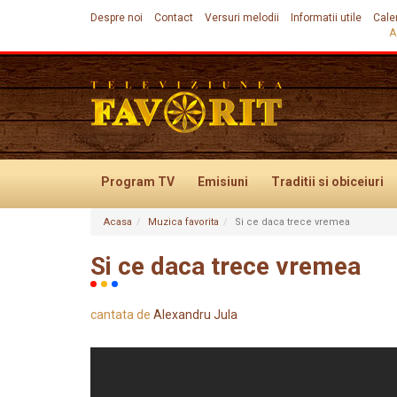
Despre noi
Contact
Versuri melodii
Informatii utile
Cale
A
Program TV
Emisiuni
Traditii
si obiceiuri
Acasa
Muzica favorita
Si ce daca trece vremea
Evenimente
Si ce daca trece vremea
cantata de
Alexandru Jula