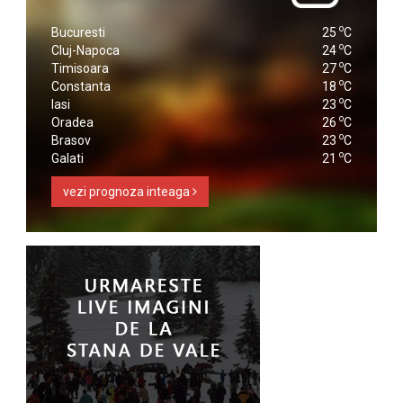
o
Bucuresti
25
C
o
Cluj-Napoca
24
C
o
Timisoara
27
C
o
Constanta
18
C
o
Iasi
23
C
o
Oradea
26
C
o
Brasov
23
C
o
Galati
21
C
vezi prognoza inteaga