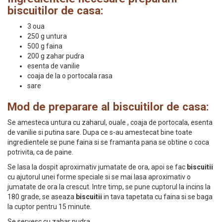
biscuitilor de casa:
3 oua
250 g untura
500 g faina
200 g zahar pudra
esenta de vanilie
coaja de la o portocala rasa
sare
Mod de preparare al biscuitilor de casa:
Se amesteca untura cu zaharul, ouale , coaja de portocala, esenta
de vanilie si putina sare. Dupa ce s-au amestecat bine toate
ingredientele se pune faina si se framanta pana se obtine o coca
potrivita, ca de paine.
Se lasa la dospit aproximativ jumatate de ora, apoi se fac
biscuitii
cu ajutorul unei forme speciale si se mai lasa aproximativ o
jumatate de ora la crescut. Intre timp, se pune cuptorul la incins la
180 grade, se aseaza
biscuitii
in tava tapetata cu faina si se baga
la cuptor pentru 15 minute.
Se servesc cu zahar pudra.