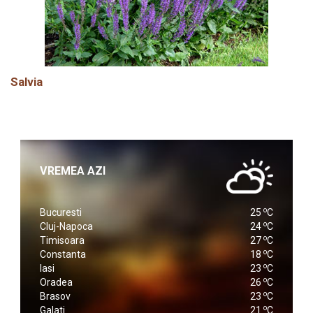
Salvia
VREMEA AZI
o
Bucuresti
25
C
o
Cluj-Napoca
24
C
o
Timisoara
27
C
o
Constanta
18
C
o
Iasi
23
C
o
Oradea
26
C
o
Brasov
23
C
o
Galati
21
C