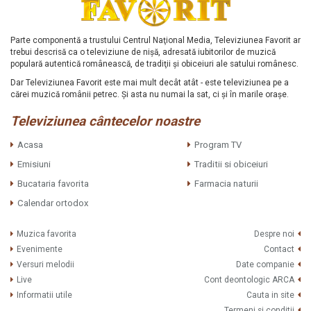
Parte componentă a trustului Centrul Naţional Media, Televiziunea Favorit ar
trebui descrisă ca o televiziune de nişă, adresată iubitorilor de muzică
populară autentică românească, de tradiţii şi obiceiuri ale satului românesc.
Dar Televiziunea Favorit este mai mult decât atât - este televiziunea pe a
cărei muzică românii petrec. Şi asta nu numai la sat, ci şi în marile oraşe.
Televiziunea cântecelor noastre
Acasa
Program TV
Emisiuni
Traditii si obiceiuri
Bucataria favorita
Farmacia naturii
Calendar ortodox
Muzica favorita
Despre noi
Evenimente
Contact
Versuri melodii
Date companie
Live
Cont deontologic ARCA
Informatii utile
Cauta in site
Termeni si conditii