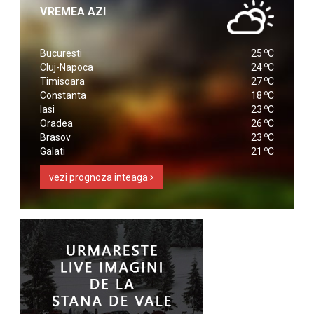
VREMEA AZI
o
Bucuresti
25
C
o
Cluj-Napoca
24
C
o
Timisoara
27
C
o
Constanta
18
C
o
Iasi
23
C
o
Oradea
26
C
o
Brasov
23
C
o
Galati
21
C
vezi prognoza inteaga