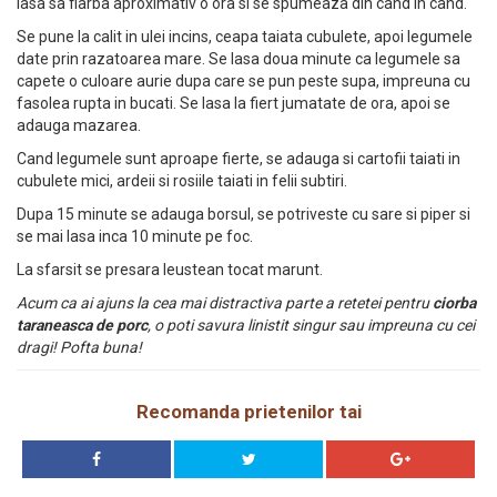
lasa sa fiarba aproximativ o ora si se spumeaza din cand in cand.
Se pune la calit in ulei incins, ceapa taiata cubulete, apoi legumele
date prin razatoarea mare. Se lasa doua minute ca legumele sa
capete o culoare aurie dupa care se pun peste supa, impreuna cu
fasolea rupta in bucati. Se lasa la fiert jumatate de ora, apoi se
adauga mazarea.
Cand legumele sunt aproape fierte, se adauga si cartofii taiati in
cubulete mici, ardeii si rosiile taiati in felii subtiri.
Dupa 15 minute se adauga borsul, se potriveste cu sare si piper si
se mai lasa inca 10 minute pe foc.
La sfarsit se presara leustean tocat marunt.
Acum ca ai ajuns la cea mai distractiva parte a retetei pentru
ciorba
taraneasca de porc
, o poti savura linistit singur sau impreuna cu cei
dragi! Pofta buna!
Recomanda prietenilor tai