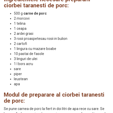
ciorbei taranesti de porc:
500 g
carne de porc
2 morcovi
1 telina
1 ceapa
2 ardei grasi
3 rosii proaspetesau rosii in bulion
2 cartofi
1 lingura cu mazare boabe
10 pastai de fasole
3 linguri de ulei
1 l bors acru
sare
piper
leustean
apa
Modul de preparare al ciorbei taranesti
de porc:
Se pune carnea de porc la fiert in doi litri de apa rece cu sare. Se