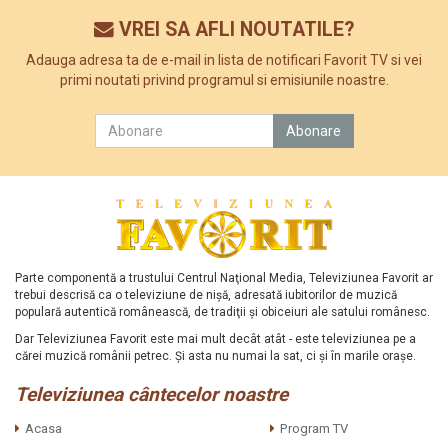
VREI SA AFLI NOUTATILE?
Adauga adresa ta de e-mail in lista de notificari Favorit TV si vei
primi noutati privind programul si emisiunile noastre.
Parte componentă a trustului Centrul Naţional Media, Televiziunea Favorit ar
trebui descrisă ca o televiziune de nişă, adresată iubitorilor de muzică
populară autentică românească, de tradiţii şi obiceiuri ale satului românesc.
Dar Televiziunea Favorit este mai mult decât atât - este televiziunea pe a
cărei muzică românii petrec. Şi asta nu numai la sat, ci şi în marile oraşe.
Televiziunea cântecelor noastre
Acasa
Program TV