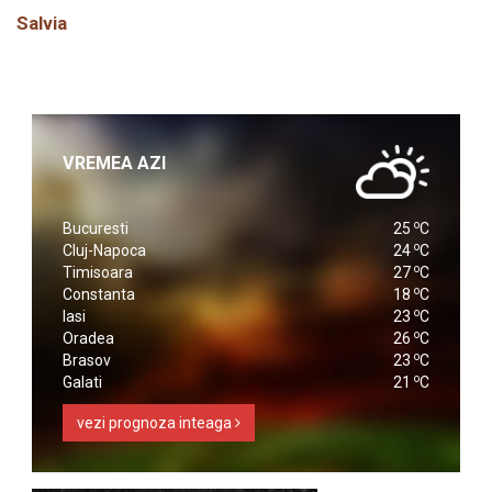
Salvia
VREMEA AZI
o
Bucuresti
25
C
o
Cluj-Napoca
24
C
o
Timisoara
27
C
o
Constanta
18
C
o
Iasi
23
C
o
Oradea
26
C
o
Brasov
23
C
o
Galati
21
C
vezi prognoza inteaga