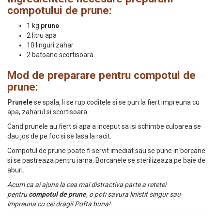
compotului de prune:
1 kg
prune
2 litru apa
10 linguri zahar
2 batoane scortisoara
Mod de preparare pentru compotul de
prune:
Prunele
se spala, li se rup coditele si se pun la fiert impreuna cu
apa, zaharul si scortisoara.
Cand prunele au fiert si apa a inceput sa isi schimbe culoarea se
dau jos de pe foc si se lasa la racit.
Compotul de prune poate fi servit imediat sau se pune in borcane
si se pastreaza pentru iarna. Borcanele se sterilizeaza pe baie de
aburi.
Acum ca ai ajuns la cea mai distractiva parte a retetei
pentru
compotul de prune
, o poti savura linistit singur sau
impreuna cu cei dragi! Pofta buna!