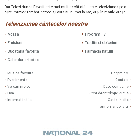
Dar Televiziunea Favorit este mai mult decât atât - este televiziunea pe a
cărei muzică românii petrec. Şi asta nu numai la sat, ci şi în marile oraşe.
Televiziunea cântecelor noastre
Acasa
Program TV
Emisiuni
Traditii si obiceiuri
Bucataria favorita
Farmacia naturii
Calendar ortodox
Muzica favorita
Despre noi
Evenimente
Contact
Versuri melodii
Date companie
Live
Cont deontologic ARCA
Informatii utile
Cauta in site
Termeni si conditii