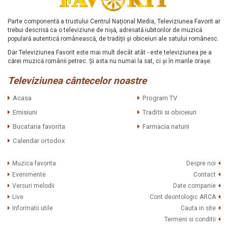
Parte componentă a trustului Centrul Naţional Media, Televiziunea Favorit ar
trebui descrisă ca o televiziune de nişă, adresată iubitorilor de muzică
populară autentică românească, de tradiţii şi obiceiuri ale satului românesc.
Dar Televiziunea Favorit este mai mult decât atât - este televiziunea pe a
cărei muzică românii petrec. Şi asta nu numai la sat, ci şi în marile oraşe.
Televiziunea cântecelor noastre
Acasa
Program TV
Emisiuni
Traditii si obiceiuri
Bucataria favorita
Farmacia naturii
Calendar ortodox
Muzica favorita
Despre noi
Evenimente
Contact
Versuri melodii
Date companie
Live
Cont deontologic ARCA
Informatii utile
Cauta in site
Termeni si conditii