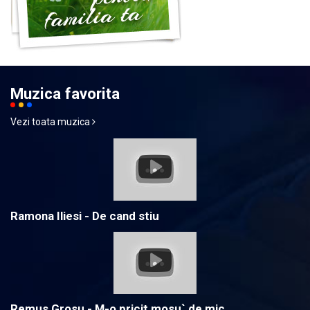
Muzica favorita
Vezi toata muzica
Ramona Iliesi - De cand stiu
Remus Grosu - M-o pricit mosu` de mic