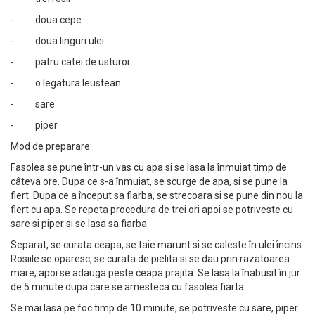
- doua cepe
- doua linguri ulei
- patru catei de usturoi
- o legatura leustean
- sare
- piper
Mod de preparare:
Fasolea se pune într-un vas cu apa si se lasa la înmuiat timp de
câteva ore. Dupa ce s-a înmuiat, se scurge de apa, si se pune la
fiert. Dupa ce a început sa fiarba, se strecoara si se pune din nou la
fiert cu apa. Se repeta procedura de trei ori apoi se potriveste cu
sare si piper si se lasa sa fiarba.
Separat, se curata ceapa, se taie marunt si se caleste în ulei încins.
Rosiile se oparesc, se curata de pielita si se dau prin razatoarea
mare, apoi se adauga peste ceapa prajita. Se lasa la înabusit în jur
de 5 minute dupa care se amesteca cu fasolea fiarta.
Se mai lasa pe foc timp de 10 minute, se potriveste cu sare, piper