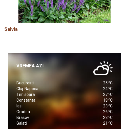
Salvia
VREMEA AZI
o
Bucuresti
25
C
o
Cluj-Napoca
24
C
o
Timisoara
27
C
o
Constanta
18
C
o
Iasi
23
C
o
Oradea
26
C
o
Brasov
23
C
o
Galati
21
C