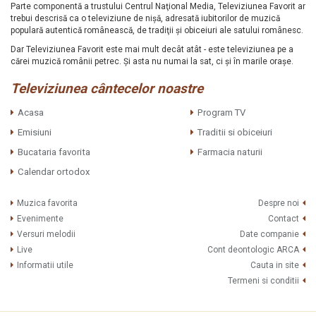
Parte componentă a trustului Centrul Naţional Media, Televiziunea Favorit ar
trebui descrisă ca o televiziune de nişă, adresată iubitorilor de muzică
populară autentică românească, de tradiţii şi obiceiuri ale satului românesc.
Dar Televiziunea Favorit este mai mult decât atât - este televiziunea pe a
cărei muzică românii petrec. Şi asta nu numai la sat, ci şi în marile oraşe.
Televiziunea cântecelor noastre
Acasa
Program TV
Emisiuni
Traditii si obiceiuri
Bucataria favorita
Farmacia naturii
Calendar ortodox
Muzica favorita
Despre noi
Evenimente
Contact
Versuri melodii
Date companie
Live
Cont deontologic ARCA
Informatii utile
Cauta in site
Termeni si conditii