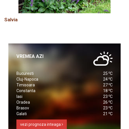
Salvia
VREMEA AZI
o
Bucuresti
25
C
o
Cluj-Napoca
24
C
o
Timisoara
27
C
o
Constanta
18
C
o
Iasi
23
C
o
Oradea
26
C
o
Brasov
23
C
o
Galati
21
C
vezi prognoza inteaga