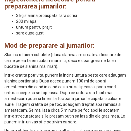
prepararea jumarilor:
3 kg slanina proaspata fara sorici
200 ml apa
untura pentru prajit
sare dupa gust
Mod de preparare al jumarilor:
Slanina o taiem cubulete (daca slanina are si cateva firisoare de
carne pe ea taiem cuburi mai mici, daca e doar grasime taiem
bucatile de slanina mai mari).
Intr-o cratita potrivita, punem la incins untura peste care adaugam
slanina portionata. Dupa aceea punem 100 ml de apa si
amestecam din cand in cand ca sa nu se lipeasca, pana cand
untura incepe sa se topeasca. Dupa ce untura s-a topit mai
amestecam putin si tinem la foc pana jumarile capata o culoare
aurie. Tragem cratita de pe foc, adaugam treptat apa ramasa si
amestecam. Se mai lasa circa 5 minute pe foc apoi le scoatem
intr-o strecuratoare si le presam putin sa iasa din ele grasimea. Le
punem intr-un vas si le potrivim cu sare.
Untura obtinuta o strecuram in alt vas si o lasam sa se raceasca.