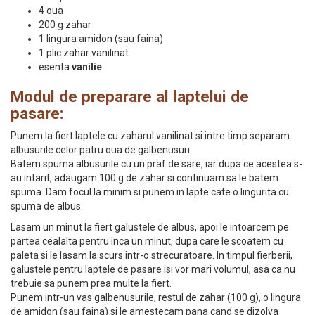
4 oua
200 g zahar
1 lingura amidon (sau faina)
1 plic zahar vanilinat
esenta
vanilie
Modul de preparare al laptelui de
pasare:
Punem la fiert laptele cu zaharul vanilinat si intre timp separam
albusurile celor patru oua de galbenusuri.
Batem spuma albusurile cu un praf de sare, iar dupa ce acestea s-
au intarit, adaugam 100 g de zahar si continuam sa le batem
spuma. Dam focul la minim si punem in lapte cate o lingurita cu
spuma de albus.
Lasam un minut la fiert galustele de albus, apoi le intoarcem pe
partea cealalta pentru inca un minut, dupa care le scoatem cu
paleta si le lasam la scurs intr-o strecuratoare. In timpul fierberii,
galustele pentru laptele de pasare isi vor mari volumul, asa ca nu
trebuie sa punem prea multe la fiert.
Punem intr-un vas galbenusurile, restul de zahar (100 g), o lingura
de amidon (sau faina) si le amestecam pana cand se dizolva