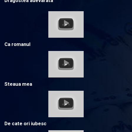
Dragostea adevarata
Ca romanul
Steaua mea
De cate ori iubesc