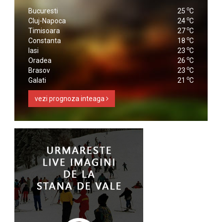
o
Bucuresti
25
C
o
Cluj-Napoca
24
C
o
Timisoara
27
C
o
Constanta
18
C
o
Iasi
23
C
o
Oradea
26
C
o
Brasov
23
C
o
Galati
21
C
vezi prognoza inteaga