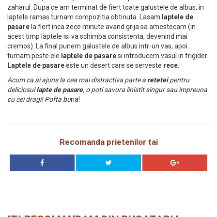
zaharul. Dupa ce am terminat de fiert toate galustele de albus, in
laptele ramas turnam compozitia obtinuta. Lasam
laptele de
pasare
la fiert inca zece minute avand grija sa amestecam (in
acest timp laptele isi va schimba consistenta, devenind mai
cremos). La final punem galustele de albus intr-un vas, apoi
turnam peste ele
laptele de pasare
si introducem vasul in frigider.
Laptele de pasare
este un desert care se serveste
rece
.
Acum ca ai ajuns la cea mai distractiva parte a
retetei
pentru
deliciosul
lapte de pasare
, o poti savura linistit singur sau impreuna
cu cei dragi! Pofta bu
na!
Recomanda prietenilor tai