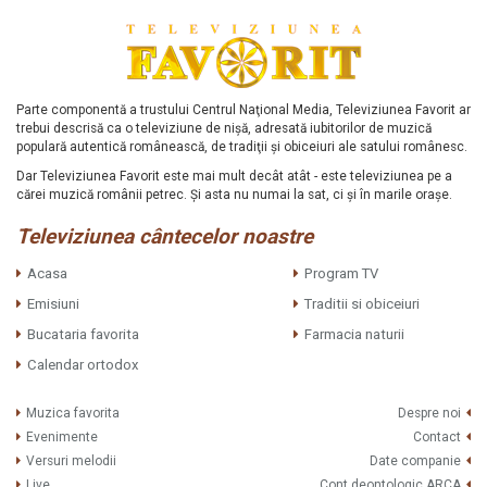
Parte componentă a trustului Centrul Naţional Media, Televiziunea Favorit ar
trebui descrisă ca o televiziune de nişă, adresată iubitorilor de muzică
populară autentică românească, de tradiţii şi obiceiuri ale satului românesc.
Dar Televiziunea Favorit este mai mult decât atât - este televiziunea pe a
cărei muzică românii petrec. Şi asta nu numai la sat, ci şi în marile oraşe.
Televiziunea cântecelor noastre
Acasa
Program TV
Emisiuni
Traditii si obiceiuri
Bucataria favorita
Farmacia naturii
Calendar ortodox
Muzica favorita
Despre noi
Evenimente
Contact
Versuri melodii
Date companie
Live
Cont deontologic ARCA