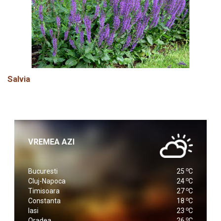
Salvia
VREMEA AZI
o
Bucuresti
25
C
o
Cluj-Napoca
24
C
o
Timisoara
27
C
o
Constanta
18
C
o
Iasi
23
C
o
Oradea
26
C