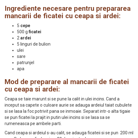
Ingrediente necesare pentru prepararea
mancarii de ficatei cu ceapa si ardei:
5
cepe
500 g
ficatei
2
ardei
5 linguri de bulion
ulei
sare
patrunjel
apa
Mod de preparare al mancarii de ficatei
cu ceapa si ardei:
Ceapa se taie marunt si se pune la calit in ulei incins. Cand a
inceput sa capete o culoare aurie se adauga ardeiul taiat cubulete
si se lasa la foc potrivit pana se inmoaie. Separat intr-o alta tigaie
se pun ficatei la prajit in putin ulei incins si se lasa sa se
rumeneasca pe ambele parti.
Cand ceapa si ardeiul s-au calit, se adauga ficateii si se pun 200 ml