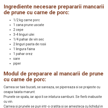
Ingrediente necesare prepararii mancarii
de prune cu carne de porc:
1/2 kg carne porc
1 cana prune uscate
2 cepe
3-4 linguri ulei
1/4 pahar de vin sec
2 linguri pasta de rosii
1 lingura faina
1 pahar orez
sare
piper
Modul de preparare al mancarii de prune
cu carne de porc:
Carnea se taie bucati, se sareaza, se pipereaza si se prajeste cu
ceapa taiata marunt.
Prunele se spala, iar apoi li se inlatura samburii. Se fierb inabusite
cu vin.
Carnea si prunele se pun intr-o cratita si se amesteca cu lichidul in