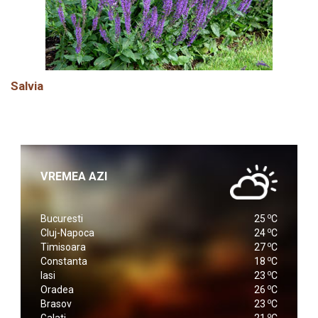
Salvia
VREMEA AZI
o
Bucuresti
25
C
o
Cluj-Napoca
24
C
o
Timisoara
27
C
o
Constanta
18
C
o
Iasi
23
C
o
Oradea
26
C
o
Brasov
23
C
o
Galati
21
C