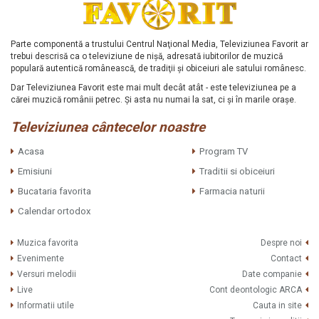
Parte componentă a trustului Centrul Naţional Media, Televiziunea Favorit ar
trebui descrisă ca o televiziune de nişă, adresată iubitorilor de muzică
populară autentică românească, de tradiţii şi obiceiuri ale satului românesc.
Dar Televiziunea Favorit este mai mult decât atât - este televiziunea pe a
cărei muzică românii petrec. Şi asta nu numai la sat, ci şi în marile oraşe.
Televiziunea cântecelor noastre
Acasa
Program TV
Emisiuni
Traditii si obiceiuri
Bucataria favorita
Farmacia naturii
Calendar ortodox
Muzica favorita
Despre noi
Evenimente
Contact
Versuri melodii
Date companie
Live
Cont deontologic ARCA
Informatii utile
Cauta in site