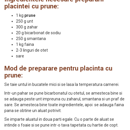
placintei cu prune:
1 kg
prune
250 g unt
300 g zahar
20 g bicarbonat de sodiu
250 g smantana
1 kg faina
2-3 linguri de otet
sare
Mod de preparare pentru placinta cu
prune:
Se taie untul in bucatele mici si se lasa la temperatura camerei.
Intr-un pahar se pune bicarbonatul cu otetul, se amesteca bine si
se adauga peste unt impreuna cu zaharul, smantana si un praf de
sare. Se amesteca bine toate ingredientele, apoi se adauga faina
pana se obtine un aluat potrivit.
Se imparte aluatul in doua parti egale. Cu o parte de aluat se
intinde o foaie si se pune intr-o tava tapetata cu hartie de copt.