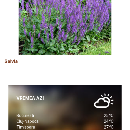
Salvia
VREMEA AZI
o
Bucuresti
25
C
o
Cluj-Napoca
24
C
o
Timisoara
27
C