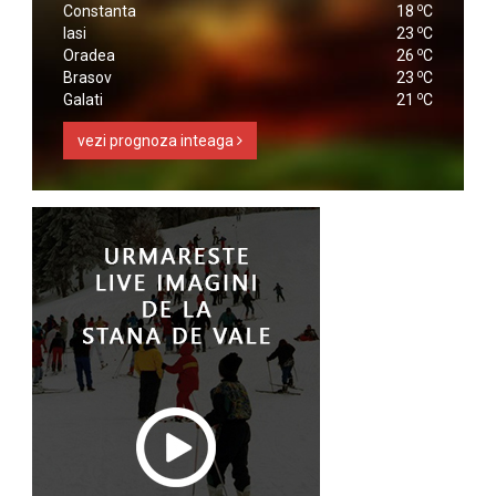
o
Constanta
18
C
o
Iasi
23
C
o
Oradea
26
C
o
Brasov
23
C
o
Galati
21
C
vezi prognoza inteaga