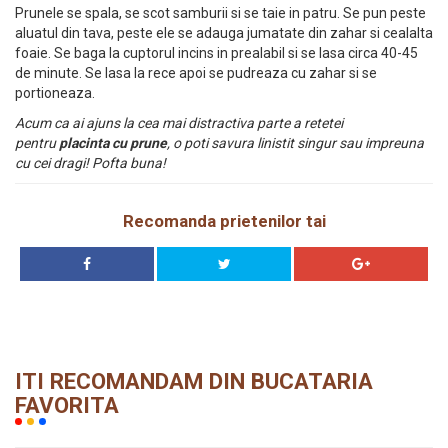
Prunele se spala, se scot samburii si se taie in patru. Se pun peste
aluatul din tava, peste ele se adauga jumatate din zahar si cealalta
foaie. Se baga la cuptorul incins in prealabil si se lasa circa 40-45
de minute. Se lasa la rece apoi se pudreaza cu zahar si se
portioneaza.
Acum ca ai ajuns la cea mai distractiva parte a retetei
pentru
placinta cu prune
, o poti savura linistit singur sau impreuna
cu cei dragi! Pofta buna!
Recomanda prietenilor tai
ITI RECOMANDAM DIN BUCATARIA
FAVORITA