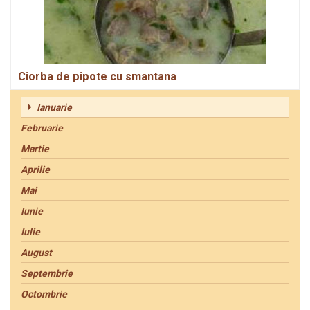
Ciorba de pipote cu smantana
Ianuarie
Februarie
Martie
Aprilie
Mai
Iunie
Iulie
August
Septembrie
Octombrie