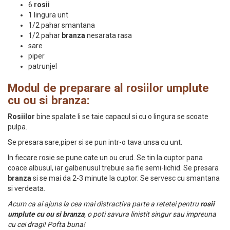
6
rosii
1 lingura unt
1/2 pahar smantana
1/2 pahar
branza
nesarata rasa
sare
piper
patrunjel
Modul de preparare al rosiilor umplute
cu ou si branza:
Rosiilor
bine spalate li se taie capacul si cu o lingura se scoate
pulpa.
Se presara sare,piper si se pun intr-o tava unsa cu unt.
In fiecare rosie se pune cate un ou crud. Se tin la cuptor pana
coace albusul, iar galbenusul trebuie sa fie semi-lichid. Se presara
branza
si se mai da 2-3 minute la cuptor. Se servesc cu smantana
si verdeata.
Acum ca ai ajuns la cea mai distractiva parte a retetei pentru
rosii
umplute cu ou si branza
, o poti savura linistit singur sau impreuna
cu cei dragi! Pofta buna!