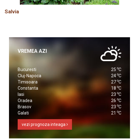
Salvia
VREMEA AZI
o
Bucuresti
25
C
o
Cluj-Napoca
24
C
o
Timisoara
27
C
o
Constanta
18
C
o
Iasi
23
C
o
Oradea
26
C
o
Brasov
23
C
o
Galati
21
C
vezi prognoza inteaga