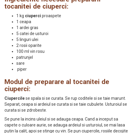
tocanitei de ciuperci:
1 kg
ciuperci
proaspete
1 ceapa
1 ardei gras
5 catei de usturoi
5 linguri ulei
2 rosii oparite
100 ml vin rosu
patrunjel
sare
piper
Modul de preparare al tocanitei de
ciuperci:
Ciupercile
se spala si se curata. Se rup coditele si se taie marunt.
Separat, ceapa si ardeiul se curata si se taie cubulete. Usturoiul se
curata si se zdrobeste.
Se pune la incins uleiul si se adauga ceapa. Cand a inceput sa
capete o culoare aurie, se adauga ardeiul si usturoiul, se mai lasa
putin la calit, apoi se stinge cu vin. Se pun ciupercile, rosiile decojite