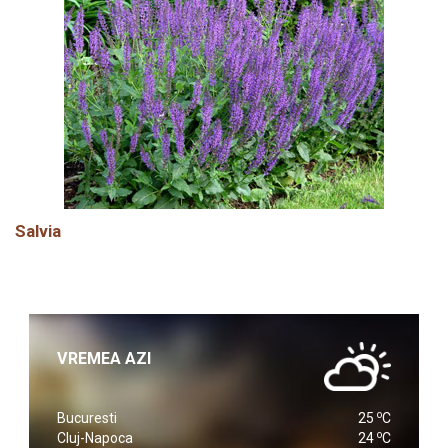
Salvia
VREMEA AZI
o
Bucuresti
25
C
o
Cluj-Napoca
24
C