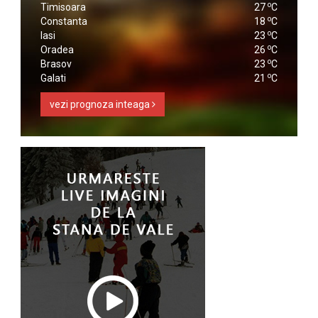
o
Timisoara
27
C
o
Constanta
18
C
o
Iasi
23
C
o
Oradea
26
C
o
Brasov
23
C
o
Galati
21
C
vezi prognoza inteaga