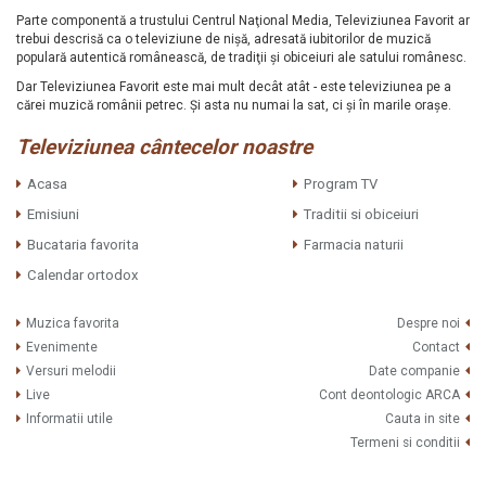
Parte componentă a trustului Centrul Naţional Media, Televiziunea Favorit ar
trebui descrisă ca o televiziune de nişă, adresată iubitorilor de muzică
populară autentică românească, de tradiţii şi obiceiuri ale satului românesc.
Dar Televiziunea Favorit este mai mult decât atât - este televiziunea pe a
cărei muzică românii petrec. Şi asta nu numai la sat, ci şi în marile oraşe.
Televiziunea cântecelor noastre
Acasa
Program TV
Emisiuni
Traditii si obiceiuri
Bucataria favorita
Farmacia naturii
Calendar ortodox
Muzica favorita
Despre noi
Evenimente
Contact
Versuri melodii
Date companie
Live
Cont deontologic ARCA
Informatii utile
Cauta in site
Termeni si conditii