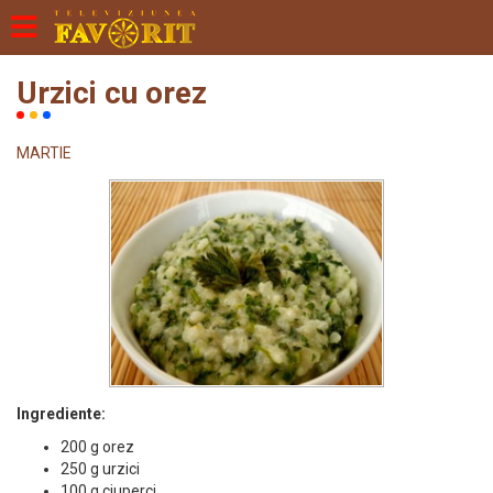
Urzici cu orez
MARTIE
Ingrediente:
200 g orez
250 g urzici
100 g ciuperci