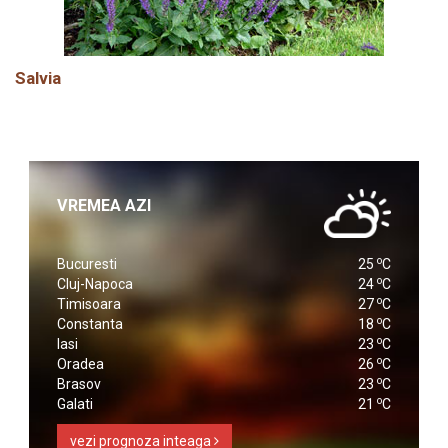
Salvia
VREMEA AZI
o
Bucuresti
25
C
o
Cluj-Napoca
24
C
o
Timisoara
27
C
o
Constanta
18
C
o
Iasi
23
C
o
Oradea
26
C
o
Brasov
23
C
o
Galati
21
C
vezi prognoza inteaga